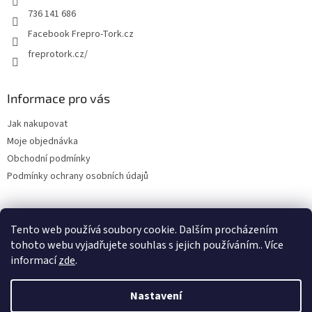
736 141 686
Facebook Frepro-Tork.cz
freprotork.cz/
Informace pro vás
Jak nakupovat
Moje objednávka
Obchodní podmínky
Podmínky ochrany osobních údajů
Tento web používá soubory cookie. Dalším procházením
Facebook FREPRO-TORK.CZ
Instagram FREPRO-TORK.cz
tohoto webu vyjadřujete souhlas s jejich používáním.. Více
informací
zde
.
Nastavení
Vytvořil Shoptet