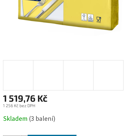
1 519,76 Kč
1 256 Kč bez DPH
Měrná
Skladem
(3 balení)
cena: