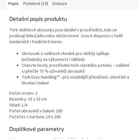
Popis
Podobné (10)
Diskuze
Detailní popis produktu
Tork obědové ubrousky jsou ideální v prostředích, kde se
podávají lehká jídla nebo občerstvení. Jsou k dispozici v řadě
moderních i tradičních barev.
Ubrousek o velikosti vhodné pro obědy splňuje
požadavky na výkonnost i náklady
Oslovte hosty prostřednictvím vlastního potisku – sdělení
si přečte 75 % uživatelů ubrousků
Tork Easy Handling™ –pro snadnější přenášení, otevírání a
likvidaci balení
Počet vrstev: 2
Rozměry: 33 x 33 cm
Sklad: 1/4
Počet ubrousků v balení: 200
Počet ks v kartonu: 10 x 200
Doplňkové parametry