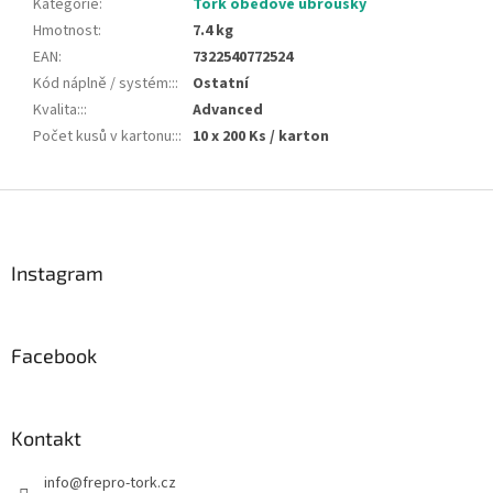
Kategorie
:
Tork obědové ubrousky
Hmotnost
:
7.4 kg
EAN
:
7322540772524
Kód náplně / systém::
:
Ostatní
Kvalita::
:
Advanced
Počet kusů v kartonu::
:
10 x 200 Ks / karton
Z
á
p
a
Instagram
t
í
Facebook
Kontakt
info
@
frepro-tork.cz