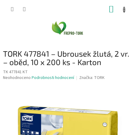
Přejít
NÁKUP
na
obsah
KOŠÍK
TORK 477841 – Ubrousek žlutá, 2 vr.
– oběd, 10 x 200 ks - Karton
TK 477841 KT
Průměrné
Neohodnoceno
Podrobnosti hodnocení
Značka:
TORK
hodnocení
produktu
je
0,0
z
5
hvězdiček.