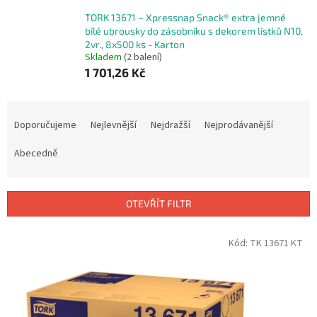
TORK 13671 – Xpressnap Snack® extra jemné
bílé ubrousky do zásobníku s dekorem lístků N10,
2vr., 8x500 ks - Karton
Skladem
(2 balení)
1 701,26 Kč
Ř
a
Doporučujeme
Nejlevnější
Nejdražší
Nejprodávanější
z
e
Abecedně
n
í
p
OTEVŘÍT FILTR
r
o
V
Kód:
TK 13671 KT
d
ý
u
p
k
i
t
s
ů
p