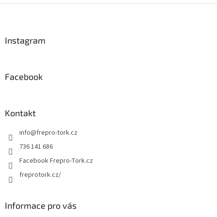
l
Z
á
á
d
p
a
a
Instagram
c
t
í
í
p
r
Facebook
v
k
y
v
Kontakt
ý
p
info
@
frepro-tork.cz
i
s
736 141 686
u
Facebook Frepro-Tork.cz
freprotork.cz/
Informace pro vás