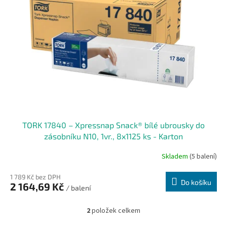
TORK 17840 – Xpressnap Snack® bílé ubrousky do
zásobníku N10, 1vr., 8x1125 ks - Karton
Skladem
(5 balení)
1 789 Kč bez DPH
Do košíku
2 164,69 Kč
/ balení
2
položek celkem
O
v