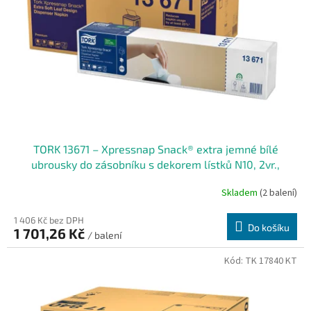
r
o
d
u
k
t
ů
TORK 13671 – Xpressnap Snack® extra jemné bílé
ubrousky do zásobníku s dekorem lístků N10, 2vr.,
8x500 ks - Karton
Skladem
(2 balení)
1 406 Kč bez DPH
Do košíku
1 701,26 Kč
/ balení
Kód:
TK 17840 KT