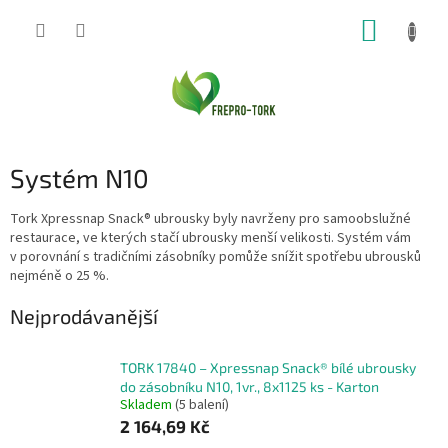
Přejít
NÁKUP
na
obsah
KOŠÍK
Systém N10
Tork Xpressnap Snack® ubrousky byly navrženy pro samoobslužné
restaurace, ve kterých stačí ubrousky menší velikosti. Systém vám
v porovnání s tradičními zásobníky pomůže snížit spotřebu ubrousků
nejméně o 25 %.
Nejprodávanější
TORK 17840 – Xpressnap Snack® bílé ubrousky
do zásobníku N10, 1vr., 8x1125 ks - Karton
Skladem
(5 balení)
2 164,69 Kč