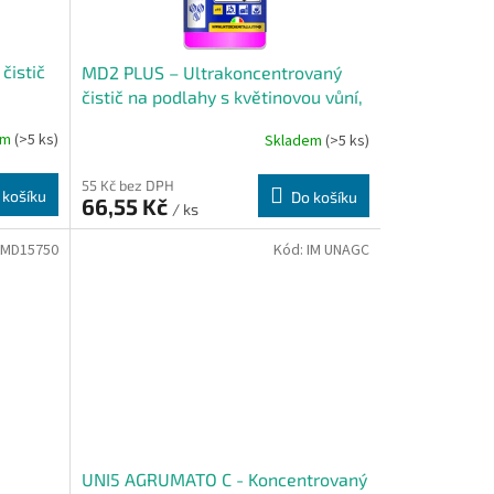
čistič
MD2 PLUS – Ultrakoncentrovaný
čistič na podlahy s květinovou vůní,
40 ml
em
(>5 ks)
Skladem
(>5 ks)
55 Kč bez DPH
 košíku
Do košíku
66,55 Kč
/ ks
LMD15750
Kód:
IM UNAGC
UNI5 AGRUMATO C - Koncentrovaný