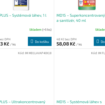
LUS – Systémová láhev, 1 l
MD15 – Superkoncentrovaný 
a sanitizér, 40 ml
Skladem
(>5 ks)
Sklad
bez DPH
48 Kč bez DPH
Do košíku
Do
03 Kč
58,08 Kč
/ ks
/ ks
Kód:
IM MD1LAVAP40X18
Kód:
IM F
PLUS – Ultrakoncentrovaný
MD15 – Systémová láhev s