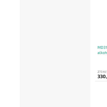
MD31
alkoh
273 Kč
330