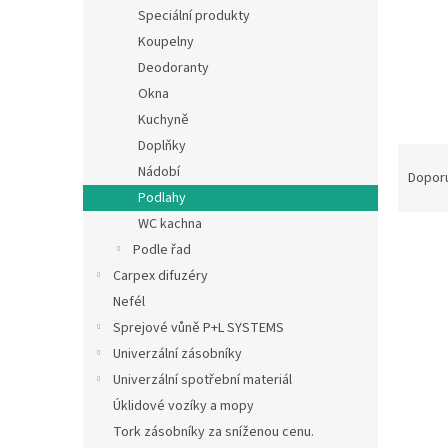
n
Speciální produkty
e
Koupelny
l
Deodoranty
Okna
Kuchyně
Doplňky
Ř
Nádobí
a
Dopor
z
Podlahy
e
WC kachna
n
Podle řad
í
Carpex difuzéry
p
V
Nefél
r
ý
Sprejové vůně P+L SYSTEMS
o
p
d
Univerzální zásobníky
i
u
Univerzální spotřební materiál
s
k
p
Úklidové vozíky a mopy
t
r
Tork zásobníky za sníženou cenu.
ů