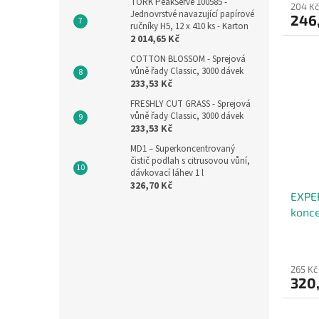
TORK PeakServe 100585 -
204 Kč
Jednovrstvé navazující papírové
246
ručníky H5, 12 x 410 ks - Karton
2 014,65 Kč
COTTON BLOSSOM - Sprejová
vůně řady Classic, 3000 dávek
233,53 Kč
FRESHLY CUT GRASS - Sprejová
vůně řady Classic, 3000 dávek
233,53 Kč
MD1 – Superkoncentrovaný
čistič podlah s citrusovou vůní,
dávkovací láhev 1 l
326,70 Kč
EXPE
konce
podla
265 Kč
320