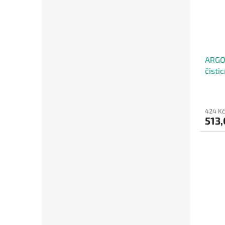
ARGO
čisti
vosku
424 Kč
513