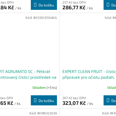
 bez DPH
237 Kč bez DPH
Do košíku
Do
,84 Kč
286,77 Kč
/ ks
/ ks
Kód:
IM EX5CK5X4AG
Kód:
I
RT AGRUMATO 5C - Pětkrát
EXPERT CLEAN FRUIT - čistic
ntrovaný čisticí prostředek na
přípravek pro očistu podlah,
hy s citrusovou vůní, 1 l
Skladem
(>5 ks)
Skla
 bez DPH
267 Kč bez DPH
Do košíku
Do
,65 Kč
323,07 Kč
/ ks
/ ks
Kód:
IM MD3101X6
Kód:
IM 