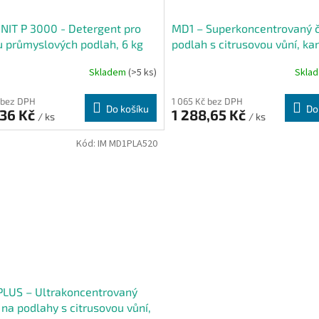
IT P 3000 - Detergent pro
MD1 – Superkoncentrovaný č
u průmyslových podlah, 6 kg
podlah s citrusovou vůní, kan
Skladem
(>5 ks)
Skla
 bez DPH
1 065 Kč bez DPH
Do košíku
Do
,36 Kč
1 288,65 Kč
/ ks
/ ks
Kód:
IM MD1PLA520
PLUS – Ultrakoncentrovaný
č na podlahy s citrusovou vůní,