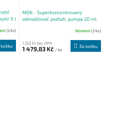
istič
MD6 - Superkoncentrovaný
ystr 5 l
odmašťovač podlah, pumpa 20 ml
dem
(2 ks)
Skladem
(2 ks)
1 223 Kč bez DPH
 košíku
Do košíku
1 479,83 Kč
/ ks