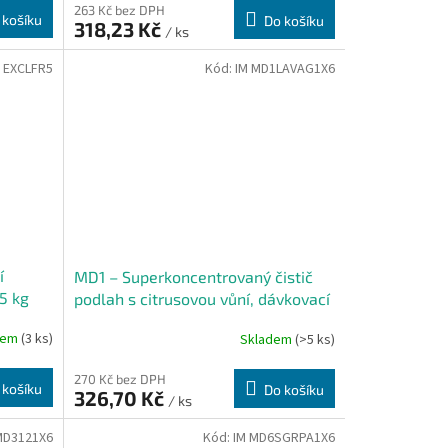
263 Kč bez DPH
 košíku
Do košíku
318,23 Kč
/ ks
M EXCLFR5
Kód:
IM MD1LAVAG1X6
í
MD1 – Superkoncentrovaný čistič
 5 kg
podlah s citrusovou vůní, dávkovací
láhev 1 l
dem
(3 ks)
Skladem
(>5 ks)
270 Kč bez DPH
 košíku
Do košíku
326,70 Kč
/ ks
MD3121X6
Kód:
IM MD6SGRPA1X6