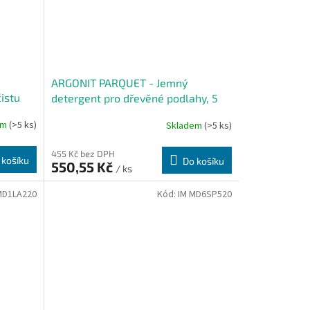
ARGONIT PARQUET - Jemný
istu
detergent pro dřevěné podlahy, 5
kg
em
(>5 ks)
Skladem
(>5 ks)
455 Kč bez DPH
 košíku
Do košíku
550,55 Kč
/ ks
MD1LA220
Kód:
IM MD6SP520