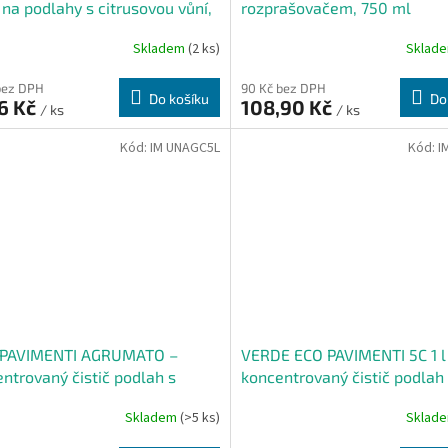
č na podlahy s citrusovou vůní,
rozprašovačem, 750 ml
l
Skladem
(2 ks)
Sklad
bez DPH
90 Kč bez DPH
Do košíku
Do
6 Kč
108,90 Kč
/ ks
/ ks
Kód:
IM UNAGC5L
Kód:
I
 PAVIMENTI AGRUMATO –
VERDE ECO PAVIMENTI 5C 1 l 
ntrovaný čistič podlah s
koncentrovaný čistič podlah
sovou vůní, 5 kg
Skladem
(>5 ks)
Sklad