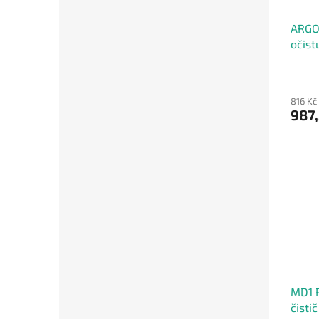
ARGON
očist
816 Kč
987
MD1 
čisti