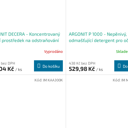
NIT DECERA - Koncentrovaný
ARGONIT P 1000 - Nepěnivý,
cí prostředek na odstraňování
odmašťující detergent pro oč
, 5 kg
průmyslových podlah, 5 kg
Vyprodáno
Sklad
 bez DPH
438 Kč bez DPH
Do košíku
Do
,04 Kč
529,98 Kč
/ ks
/ ks
Kód:
IM KAA300K
Kód:
IM 