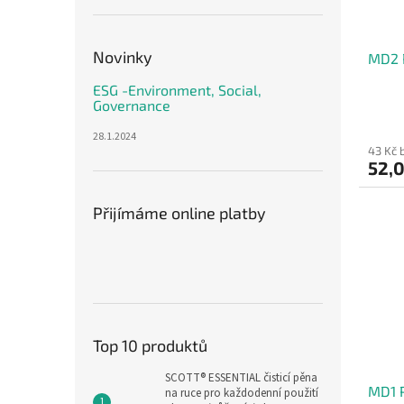
o
d
u
Novinky
MD2 P
k
t
ESG -Environment, Social,
ů
Governance
28.1.2024
43 Kč 
52,
Přijímáme online platby
Top 10 produktů
SCOTT® ESSENTIAL čisticí pěna
MD1 
na ruce pro každodenní použití