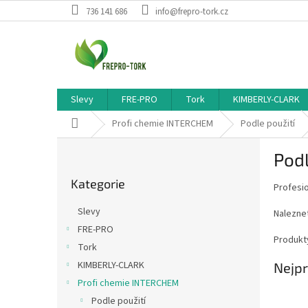
Přejít
736 141 686
info@frepro-tork.cz
na
obsah
Slevy
FRE-PRO
Tork
KIMBERLY-CLARK
Domů
Profi chemie INTERCHEM
Podle použití
P
Pod
o
Přeskočit
s
Kategorie
kategorie
Profesio
t
r
Slevy
Naleznet
a
FRE-PRO
n
Produkt
Tork
n
í
KIMBERLY-CLARK
Nejpr
p
Profi chemie INTERCHEM
a
Podle použití