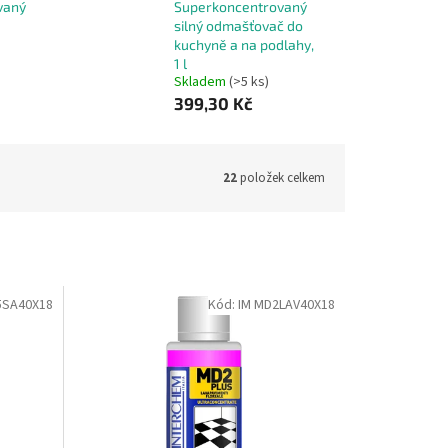
vaný
Superkoncentrovaný
silný odmašťovač do
kuchyně a na podlahy,
1 l
Skladem
(>5 ks)
399,30 Kč
22
položek celkem
5SA40X18
Kód:
IM MD2LAV40X18