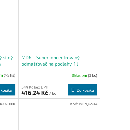
 silný
MD6 – Superkoncentrovaný
a
odmašťovač na podlahy, 1 l
em
(>5 ks)
Skladem
(3 ks)
344 Kč bez DPH
 košíku
Do košíku
416,24 Kč
/ ks
 KAA100K
Kód:
IM PQK5X4