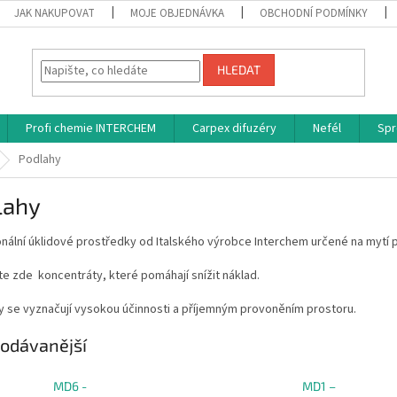
JAK NAKUPOVAT
MOJE OBJEDNÁVKA
OBCHODNÍ PODMÍNKY
HLEDAT
Profi chemie INTERCHEM
Carpex difuzéry
Nefél
Spr
Podlahy
lahy
nální úklidové prostředky od Italského výrobce Interchem určené na mytí 
e zde koncentráty, které pomáhají snížit náklad.
y se vyznačují vysokou účinnosti a příjemným provoněním prostoru.
odávanější
MD6 -
MD1 –