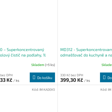
0 – Superkoncentrovaný
MD312 - Superkoncentrovaný
olový čistič na podlahy, 1l
odmašťovač do kuchyně a n
podlahy, 1 l
Skladem
(>5 ks)
Sklad
 bez DPH
330 Kč bez DPH
Do košíku
Do
,33 Kč
399,30 Kč
/ ks
/ ks
Kód:
IM KADEK5
Kód:
IM