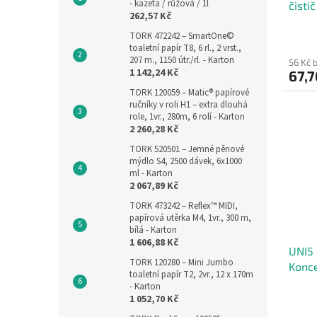
- kazeta / růžová / 1l
čisti
262,57 Kč
40 m
TORK 472242 – SmartOne©
toaletní papír T8, 6 rl., 2 vrst.,
207 m., 1150 útr./rl. - Karton
56 Kč 
1 142,24 Kč
67,7
TORK 120059 – Matic® papírové
ručníky v roli H1 – extra dlouhá
role, 1vr., 280m, 6 rolí - Karton
2 260,28 Kč
TORK 520501 – Jemné pěnové
mýdlo S4, 2500 dávek, 6x1000
ml - Karton
2 067,89 Kč
TORK 473242 – Reflex™ MIDI,
papírová utěrka M4, 1vr., 300 m,
bílá - Karton
1 606,88 Kč
UNI5
TORK 120280 – Mini Jumbo
Konce
toaletní papír T2, 2vr., 12 x 170m
citru
- Karton
1 052,70 Kč