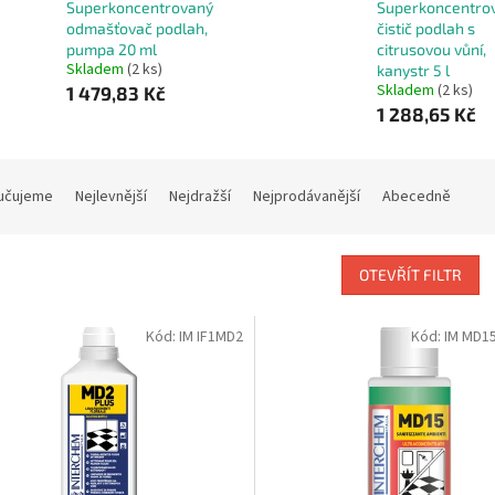
Superkoncentrovaný
Superkoncentro
odmašťovač podlah,
čistič podlah s
pumpa 20 ml
citrusovou vůní,
Skladem
(2 ks)
kanystr 5 l
Skladem
(2 ks)
1 479,83 Kč
1 288,65 Kč
učujeme
Nejlevnější
Nejdražší
Nejprodávanější
Abecedně
OTEVŘÍT FILTR
Kód:
IM IF1MD2
Kód:
IM MD1