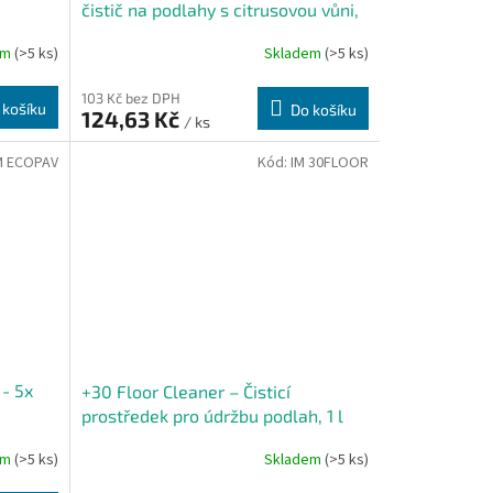
čistič na podlahy s citrusovou vůni,
1l
em
(>5 ks)
Skladem
(>5 ks)
103 Kč bez DPH
 košíku
Do košíku
124,63 Kč
/ ks
M ECOPAV
Kód:
IM 30FLOOR
- 5x
+30 Floor Cleaner – Čisticí
prostředek pro údržbu podlah, 1 l
em
(>5 ks)
Skladem
(>5 ks)