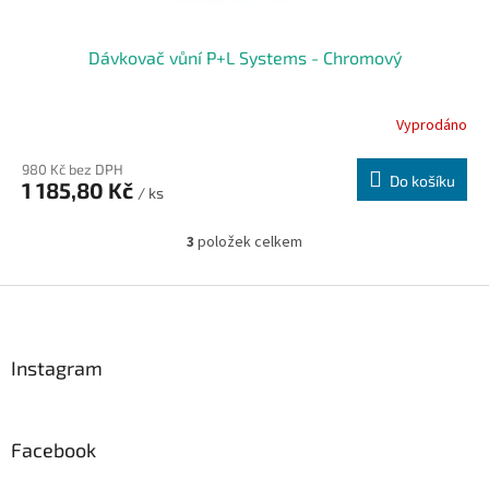
Dávkovač vůní P+L Systems - Chromový
Vyprodáno
980 Kč bez DPH
Do košíku
1 185,80 Kč
/ ks
3
položek celkem
O
v
l
Z
á
á
d
p
a
a
Instagram
c
t
í
í
p
r
Facebook
v
k