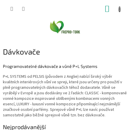
Přejít
NÁKUP
na
obsah
KOŠÍK
Dávkovače
Programovatelné dávkovače a vůně P+L Systems
P+L SYSTEMS od PELSIS (původem z Anglie) nabízí široký výběr
kvalitních interiérových vůní ve spreji, které jsou určeny pro použití v
plně programovatelných dávkovačích téhož dodavatele. Vůně se
vyrábějí v Evropě a jsou dodávány ve 2 řadách: CLASSIC - komponované
vonné kompozice inspirované oblíbenými kombinacemi vonných
esencí, LUXURY - luxusní vonné kompozice připomínající nejznámější
značkové osobní parfémy. Sprejové vůně P+L lze navíc používat
samostatně jako běžné sprejové vůně tzn. bez dávkovače.
Nejprodávanější