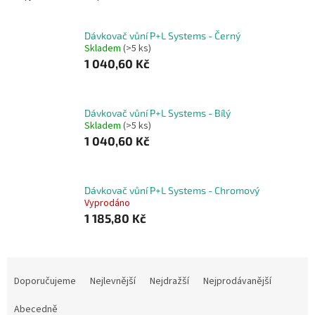
Dávkovač vůní P+L Systems - Černý
Skladem
(>5 ks)
1 040,60 Kč
Dávkovač vůní P+L Systems - Bílý
Skladem
(>5 ks)
1 040,60 Kč
Dávkovač vůní P+L Systems - Chromový
Vyprodáno
1 185,80 Kč
Ř
a
Doporučujeme
Nejlevnější
Nejdražší
Nejprodávanější
z
e
Abecedně