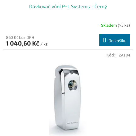
Dávkovač vůní P+L Systems - Černý
Skladem
(>5 ks)
860 Kč bez DPH
Do košíku
1 040,60 Kč
/ ks
Kód:
F ZA104