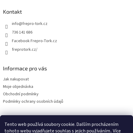
y
v
Kontakt
ý
p
info
@
frepro-tork.cz
i
s
736 141 686
u
Facebook Frepro-Tork.cz
freprotork.cz/
Informace pro vás
Jak nakupovat
Moje objednávka
Obchodní podmínky
Podmínky ochrany osobních údajů
Tento web používá soubory cookie. Dalším procházením
Facebook FREPRO-TORK.CZ
Instagram FREPRO-TORK.cz
tohoto webu vyjadřujete souhlas s jejich používáním.. Více