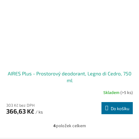
AIRES Plus - Prostorový deodorant, Legno di Cedro, 750
ml
Skladem
(>5 ks)
303 Kč bez DPH
Do košíku
366,63 Kč
/ ks
4
položek celkem
O
v