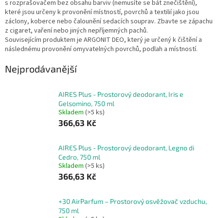
s rozprašovačem bez obsahu barviv (nemusíte se bát znečištění),
které jsou určeny k provonění místností, povrchů a textilií jako jsou
záclony, koberce nebo čalounění sedacích souprav. Zbavte se zápachu
z cigaret, vaření nebo jiných nepříjemných pachů.
Souvisejícím produktem je ARGONIT DEO, který je určený k čištění a
následnému provonění omyvatelných povrchů, podlah a místností.
Nejprodávanější
AIRES Plus - Prostorový deodorant, Iris e
Gelsomino, 750 ml
Skladem
(>5 ks)
366,63 Kč
AIRES Plus - Prostorový deodorant, Legno di
Cedro, 750 ml
Skladem
(>5 ks)
366,63 Kč
+30 AirParfum – Prostorový osvěžovač vzduchu,
750 ml