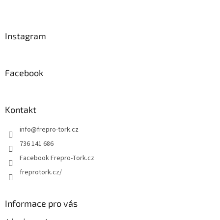
l
Z
á
á
d
p
a
a
Instagram
c
t
í
í
p
r
Facebook
v
k
y
v
Kontakt
ý
p
info
@
frepro-tork.cz
i
s
736 141 686
u
Facebook Frepro-Tork.cz
freprotork.cz/
Informace pro vás