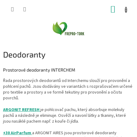
Přejít
NÁKUP
na
obsah
KOŠÍK
Deodoranty
Prostorové deodoranty INTERCHEM
Řada prostorových deodorantů od Interchemu slouží pro provonění a
pohlcení pachů. Jsou dodávány ve variantách s rozprašovačem určené
pro textilie a prostory a ve formě tekutiny pro provonění a očistu
povrchů.
ARGONIT REFRESH
je pohlcovač pachu, který absorbuje molekuly
pachů a následně je eliminuje. Osvěží a navoní látky a tkaniny, které
jsou nasáklé pachem např. z kouře či jídla.
+30 AirParfum
a ARGONIT AIRES jsou prostorové deodoranty