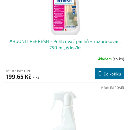
u
k
t
ů
ARGONIT REFRESH - Pohlcovač pachů + rozprašovač,
750 ml, 6 ks/kt
Skladem
(>5 ks)
Průměrné
hodnocení
produktu
165 Kč bez DPH
Do košíku
199,65 Kč
je
/ ks
1,0
z
Kód:
IM 30AIR
5
hvězdiček.