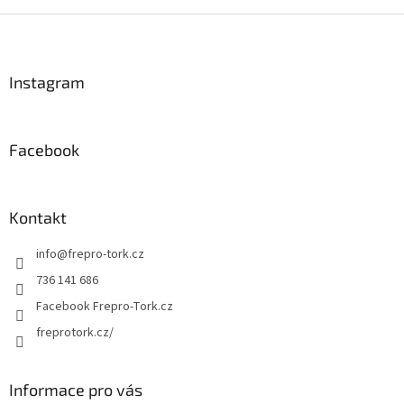
v
l
Z
á
á
d
p
a
a
Instagram
c
t
í
í
p
r
Facebook
v
k
y
v
Kontakt
ý
p
info
@
frepro-tork.cz
i
s
736 141 686
u
Facebook Frepro-Tork.cz
freprotork.cz/
Informace pro vás