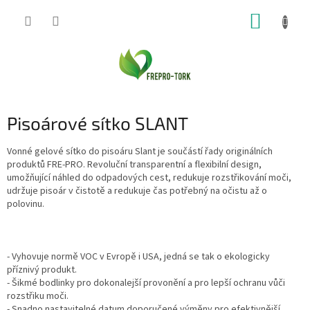
Přejít
NÁKUP
na
obsah
KOŠÍK
Pisoárové sítko SLANT
Vonné gelové sítko do pisoáru Slant je součástí řady originálních
produktů FRE-PRO. Revoluční transparentní a flexibilní design,
umožňující náhled do odpadových cest, redukuje rozstřikování moči,
udržuje pisoár v čistotě a redukuje čas potřebný na očistu až o
polovinu.
- Vyhovuje normě VOC v Evropě i USA, jedná se tak o ekologicky
příznivý produkt.
- Šikmé bodlinky pro dokonalejší provonění a pro lepší ochranu vůči
rozstřiku moči.
- Snadno nastavitelné datum doporučené výměny pro efektivnější