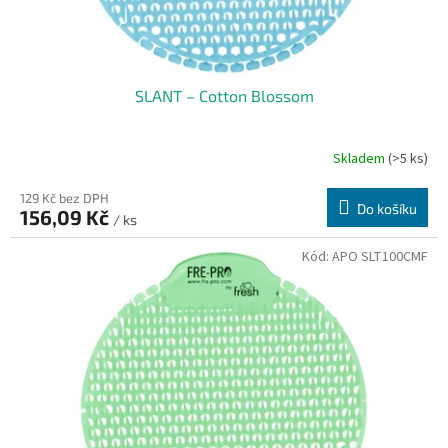
t
ů
SLANT – Cotton Blossom
Skladem
(>5 ks)
129 Kč bez DPH
Do košíku
156,09 Kč
/ ks
Kód:
APO SLT100CMF