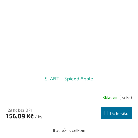
SLANT – Spiced Apple
Skladem
(>5 ks)
129 Kč bez DPH
Do košíku
156,09 Kč
/ ks
6
položek celkem
O