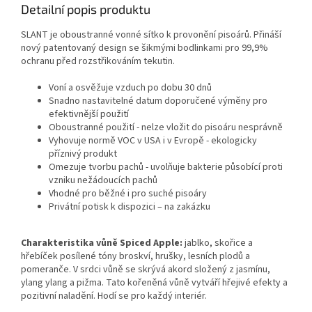
Detailní popis produktu
SLANT je oboustranné vonné sítko k provonění pisoárů. Přináší
nový patentovaný design se šikmými bodlinkami pro 99,9%
ochranu před rozstřikováním tekutin.
Voní a osvěžuje vzduch po dobu 30 dnů
Snadno nastavitelné datum doporučené výměny pro
efektivnější použití
Oboustranné použití - nelze vložit do pisoáru nesprávně
Vyhovuje normě VOC v USA i v Evropě - ekologicky
příznivý produkt
Omezuje tvorbu pachů - uvolňuje bakterie působící proti
vzniku nežádoucích pachů
Vhodné pro běžné i pro suché pisoáry
Privátní potisk k dispozici – na zakázku
Charakteristika vůně Spiced Apple:
jablko, skořice a
hřebíček posílené tóny broskví, hrušky, lesních plodů a
pomeranče. V srdci vůně se skrývá akord složený z jasmínu,
ylang ylang a pižma. Tato kořeněná vůně vytváří hřejivé efekty a
pozitivní naladění. Hodí se pro každý interiér.