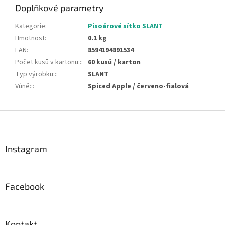
Doplňkové parametry
Kategorie
:
Pisoárové sítko SLANT
Hmotnost
:
0.1 kg
EAN
:
8594194891534
Počet kusů v kartonu::
:
60 kusů / karton
Typ výrobku::
:
SLANT
Vůně::
:
Spiced Apple / červeno-fialová
Z
á
p
a
Instagram
t
í
Facebook
Kontakt