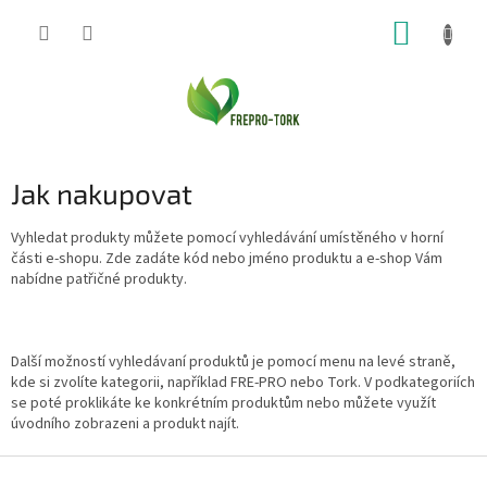
Přejít
NÁKUP
na
obsah
KOŠÍK
Jak nakupovat
Vyhledat produkty můžete pomocí vyhledávání umístěného v horní
části e-shopu. Zde zadáte kód nebo jméno produktu a e-shop Vám
nabídne patřičné produkty.
Další možností vyhledávaní produktů je pomocí menu na levé straně,
kde si z
volíte kategorii, například FRE-PRO nebo Tork. V podkategoriích
se poté proklikáte ke konkrétním produktům nebo můžete využít
úvodního zobrazeni a produkt najít.
Z