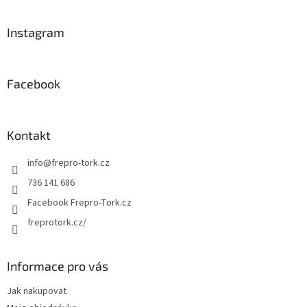
á
p
a
Instagram
t
í
Facebook
Kontakt
info
@
frepro-tork.cz
736 141 686
Facebook Frepro-Tork.cz
freprotork.cz/
Informace pro vás
Jak nakupovat