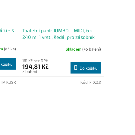
áru - s
Toaletní papír JUMBO – MIDI, 6 x
240 m, 1 vrst., šedá, pro zásobník
24 cm - Karton
em
(>5 ks)
Skladem
(>5 balení)
161 Kč bez DPH
 košíku
194,81 Kč
Do košíku
/ balení
:
IM KUSR
Kód:
F 0213