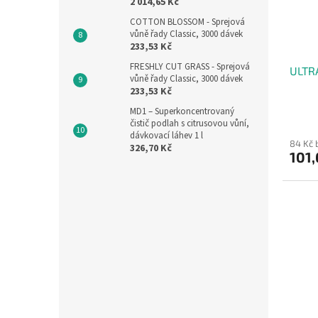
2 014,65 Kč
COTTON BLOSSOM - Sprejová
vůně řady Classic, 3000 dávek
233,53 Kč
FRESHLY CUT GRASS - Sprejová
ULTR
vůně řady Classic, 3000 dávek
233,53 Kč
MD1 – Superkoncentrovaný
čistič podlah s citrusovou vůní,
dávkovací láhev 1 l
84 Kč 
326,70 Kč
101