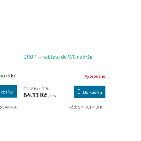
DROP — tableta do WC nádrže
em
(>5 ks)
Vyprodáno
53 Kč bez DPH
 košíku
Do košíku
64,13 Kč
/ ks
2-SANI/FA
Kód:
SM H01MIDI KT