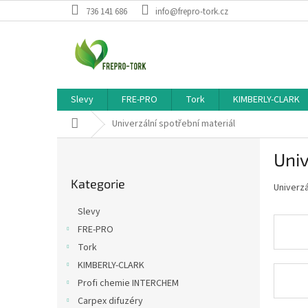
Přejít
736 141 686
info@frepro-tork.cz
na
obsah
Slevy
FRE-PRO
Tork
KIMBERLY-CLARK
Domů
Univerzální spotřební materiál
P
Univ
o
Přeskočit
s
Kategorie
kategorie
Univerzá
t
r
Slevy
a
FRE-PRO
n
Tork
n
í
KIMBERLY-CLARK
p
Profi chemie INTERCHEM
a
Carpex difuzéry