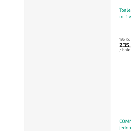
Toale
m, 1 
- Kar
195 Kč
235,
/ bale
COMM
jedno