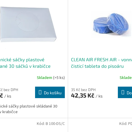
nické sáčky plastové
CLEAN AIR FRESH AIR - vonn
ané 30 sáčků v krabičce
čisticí tableta do pisoáru
Skladem
(>5 ks)
Sklad
Kč bez DPH
35 Kč bez DPH
Do košíku
Do
Kč
42,35 Kč
/ ks
/ ks
ické sáčky plastové skládané 30
v krabičce
Kód:
B 100-DS/C
Kód:
P