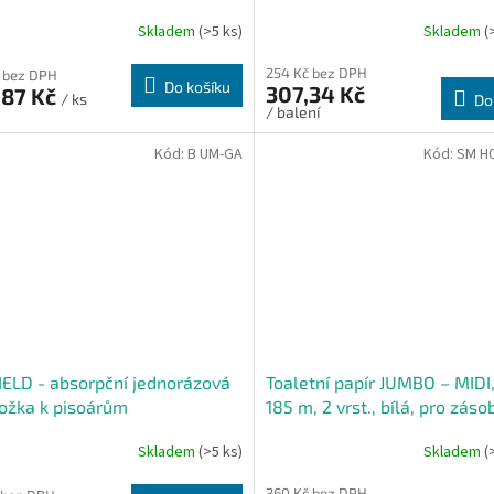
30 cm - Karton
Skladem
(>5 ks)
Skladem
(
254 Kč bez DPH
 bez DPH
Do košíku
307,34 Kč
,87 Kč
/ ks
Do
/ balení
Kód:
B UM-GA
Kód:
SM H0
ELD - absorpční jednorázová
Toaletní papír JUMBO – MIDI,
ožka k pisoárům
185 m, 2 vrst., bílá, pro záso
cm - Karton
Skladem
(>5 ks)
Skladem
(
360 Kč bez DPH