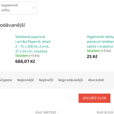
Hygienické
sáčky
odávanější
Skládané papírové
Hygienické sáčky
ručníky Paperdi, sklad
plastové skláda
Z - 15 x 200 ks, 2 vrst.,
sáčků v krabičce
Skladem
(>5 ks)
21 x 24 cm, celulóza
Skladem
(>5 ks)
25 Kč
686,07 Kč
učujeme
Nejlevnější
Nejdražší
Nejprodávanější
Abecedně
OTEVŘÍT FILTR
Kód:
SM P020
Kód:
B A20