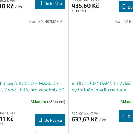
 bez DPH
Do košíku
435,60 Kč
10 Kč
/ ks
Do
/ balení
Kód:
SM H02MAXI KT
Kód:
IM 
tní papír JUMBO – MAXI, 6 x
VERDE ECO SOAP 5 l - Zvláčň
, 2 vrst., bílá, pro zásobník 30
hydratační mýdlo na ruce
Karton
Skladem
(>5 balení)
Sklad
 bez DPH
527 Kč bez DPH
Do
11 Kč
637,67 Kč
/ ks
Do košíku
ní