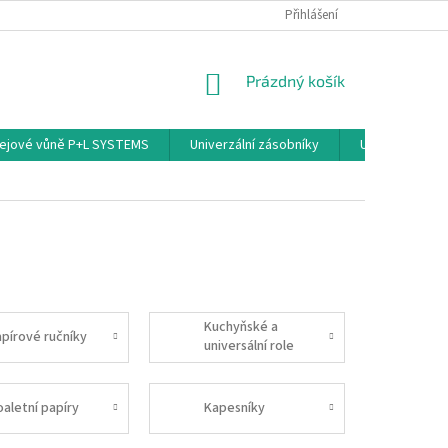
PODMÍNKY OCHRANY OSOBNÍCH ÚDAJŮ
Přihlášení
NÁKUPNÍ
Prázdný košík
KOŠÍK
ejové vůně P+L SYSTEMS
Univerzální zásobníky
Univerzální sp
Kuchyňské a
apírové ručníky
universální role
oaletní papíry
Kapesníky