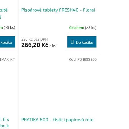
kuté
Pisoárové tablety FRESH40 - Floral
g
em
(>5 ks)
Skladem
(>5 ks)
220 Kč bez DPH
 košíku
Do košíku
266,20 Kč
/ ks
1MAXI KT
Kód:
PD BI8S800
, 6 x
PRATIKA 800 - čisticí papírová role
obník