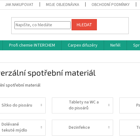
JAK NAKUPOVAT
MOJE OBJEDNÁVKA
OBCHODNÍ PODMÍNKY
HLEDAT
Profi chemie INTERCHEM
Carpex difuzéry
Nefél
Spr
erzální spotřební materiál
lní spotřební materiál
Tablety na WC a
Sítko do pisoáru
P
do pisoárů
Dolévané
Dezinfekce
T
tekuté mýdlo