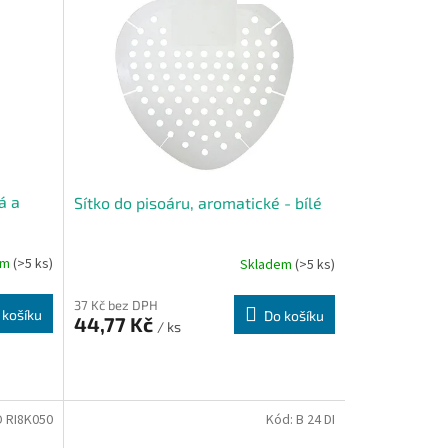
á a
Sítko do pisoáru, aromatické - bílé
em
(>5 ks)
Skladem
(>5 ks)
37 Kč bez DPH
 košíku
Do košíku
44,77 Kč
/ ks
D RI8K050
Kód:
B 24 DI