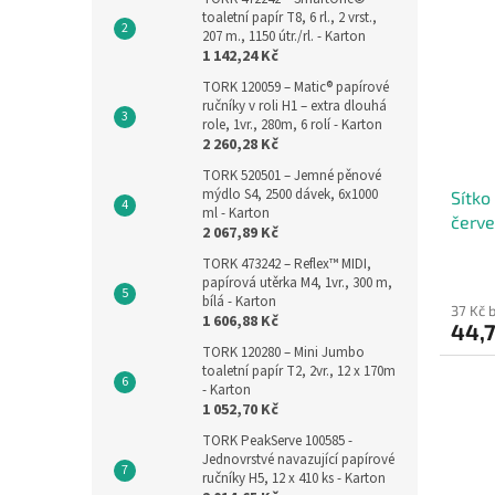
toaletní papír T8, 6 rl., 2 vrst.,
207 m., 1150 útr./rl. - Karton
1 142,24 Kč
TORK 120059 – Matic® papírové
ručníky v roli H1 – extra dlouhá
role, 1vr., 280m, 6 rolí - Karton
2 260,28 Kč
TORK 520501 – Jemné pěnové
mýdlo S4, 2500 dávek, 6x1000
Sítko
ml - Karton
červ
2 067,89 Kč
TORK 473242 – Reflex™ MIDI,
papírová utěrka M4, 1vr., 300 m,
bílá - Karton
37 Kč 
1 606,88 Kč
44,
TORK 120280 – Mini Jumbo
toaletní papír T2, 2vr., 12 x 170m
- Karton
1 052,70 Kč
TORK PeakServe 100585 -
Jednovrstvé navazující papírové
ručníky H5, 12 x 410 ks - Karton