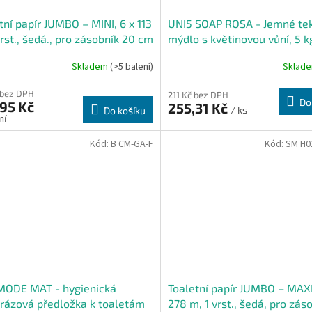
tní papír JUMBO – MINI, 6 x 113
UNI5 SOAP ROSA - Jemné te
vrst., šedá., pro zásobník 20 cm
mýdlo s květinovou vůní, 5 k
ton
Skladem
(>5 balení)
Sklad
 bez DPH
211 Kč bez DPH
Do
95 Kč
255,31 Kč
/ ks
Do košíku
ní
Kód:
B CM-GA-F
Kód:
SM H0
ODE MAT - hygienická
Toaletní papír JUMBO – MAXI
rázová předložka k toaletám
278 m, 1 vrst., šedá, pro zás