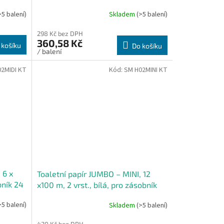
>5 balení)
Skladem
(>5 balení)
298 Kč bez DPH
360,58 Kč
 košíku
Do košíku
/ balení
2MIDI KT
Kód:
SM H02MINI KT
 6 x
Toaletní papír JUMBO – MINI, 12
bník 24
x100 m, 2 vrst., bílá, pro zásobník
20 cm - Karton
>5 balení)
Skladem
(>5 balení)