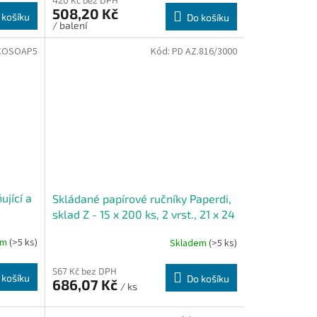
420 Kč bez DPH
508,20 Kč
 košíku
Do košíku
/ balení
ECOSOAP5
Kód:
PD AZ.816/3000
ující a
Skládané papírové ručníky Paperdi,
sklad Z - 15 x 200 ks, 2 vrst., 21 x 24
cm, celulóza
em
(>5 ks)
Skladem
(>5 ks)
567 Kč bez DPH
 košíku
Do košíku
686,07 Kč
/ ks