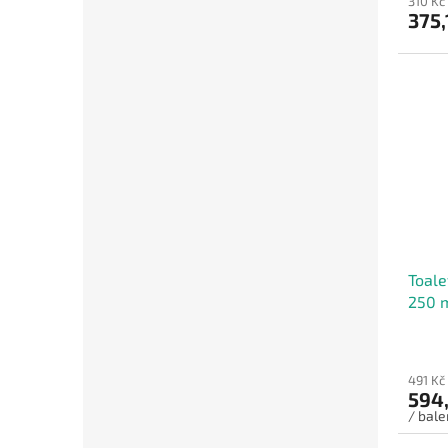
310 Kč
375,
Toale
250 m
cm - 
491 Kč
594,
/ bale