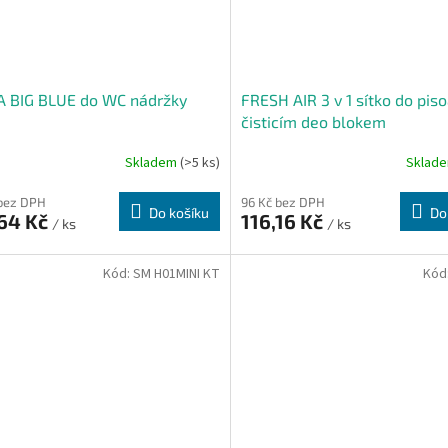
A BIG BLUE do WC nádržky
FRESH AIR 3 v 1 sítko do piso
čisticím deo blokem
Skladem
(>5 ks)
Sklad
bez DPH
96 Kč bez DPH
Do košíku
Do
,64 Kč
116,16 Kč
/ ks
/ ks
Kód:
SM H01MINI KT
Kód