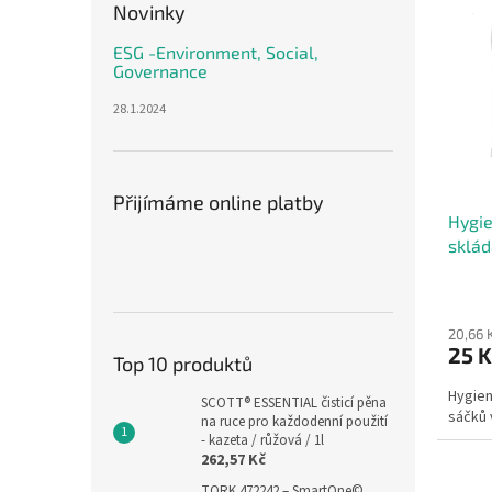
ý
Novinky
o
p
d
ESG -Environment, Social,
i
u
Governance
s
k
p
28.1.2024
t
r
ů
o
d
u
Přijímáme online platby
Hygie
k
sklád
t
ů
20,66 
25 
Top 10 produktů
Hygien
SCOTT® ESSENTIAL čisticí pěna
sáčků 
na ruce pro každodenní použití
- kazeta / růžová / 1l
262,57 Kč
TORK 472242 – SmartOne©