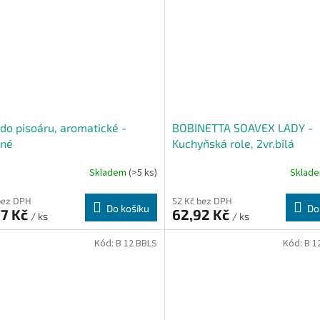
 do pisoáru, aromatické -
BOBINETTA SOAVEX LADY -
ené
Kuchyňská role, 2vr.bílá
Skladem
(>5 ks)
Sklad
bez DPH
52 Kč bez DPH
Do košíku
Do
77 Kč
62,92 Kč
/ ks
/ ks
Kód:
B 12 BBLS
Kód:
B 1