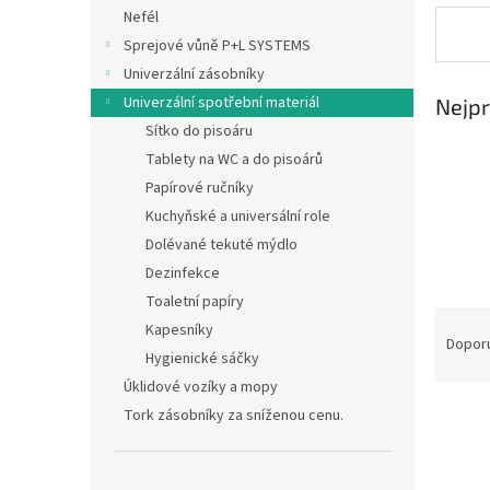
n
Nefél
e
Sprejové vůně P+L SYSTEMS
l
Univerzální zásobníky
Univerzální spotřební materiál
Nejpr
Sítko do pisoáru
Tablety na WC a do pisoárů
Papírové ručníky
Kuchyňské a universální role
Dolévané tekuté mýdlo
Dezinfekce
Toaletní papíry
Ř
Kapesníky
a
Dopor
Hygienické sáčky
z
Úklidové vozíky a mopy
e
n
Tork zásobníky za sníženou cenu.
í
p
V
r