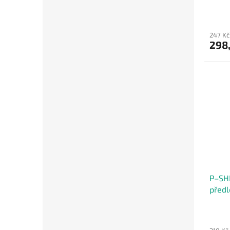
247 Kč
298
P–SHI
předl