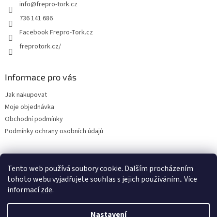
info
@
frepro-tork.cz
i
s
736 141 686
u
Facebook Frepro-Tork.cz
freprotork.cz/
Informace pro vás
Jak nakupovat
Moje objednávka
Obchodní podmínky
Podmínky ochrany osobních údajů
Tento web používá soubory cookie. Dalším procházením
Facebook FREPRO-TORK.CZ
Instagram FREPRO-TORK.cz
tohoto webu vyjadřujete souhlas s jejich používáním.. Více
informací
zde
.
Nastavení