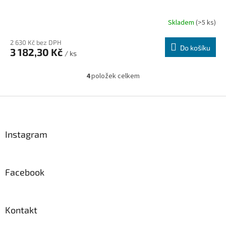
Skladem
(>5 ks)
2 630 Kč bez DPH
Do košíku
3 182,30 Kč
/ ks
4
položek celkem
O
v
l
Z
á
á
d
p
a
a
Instagram
c
t
í
í
p
r
Facebook
v
k
y
v
Kontakt
ý
p