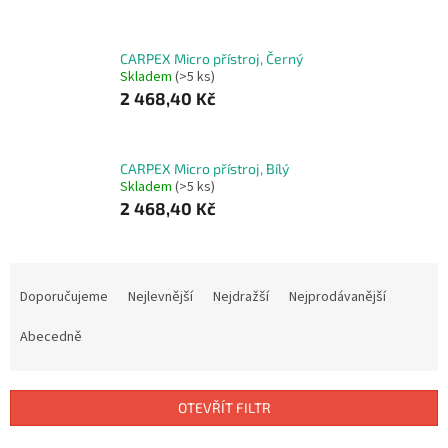
CARPEX Micro přístroj, Černý
Skladem
(>5 ks)
2 468,40 Kč
CARPEX Micro přístroj, Bílý
Skladem
(>5 ks)
2 468,40 Kč
Ř
a
Doporučujeme
Nejlevnější
Nejdražší
Nejprodávanější
z
e
Abecedně
n
í
p
OTEVŘÍT FILTR
r