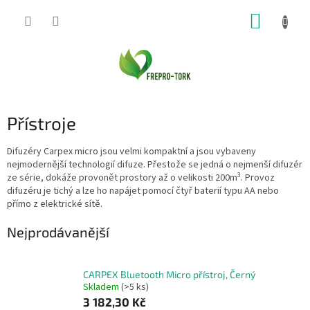
Přejít
NÁKUP
na
obsah
KOŠÍK
Přístroje
Difuzéry Carpex micro jsou velmi kompaktní a jsou vybaveny
nejmodernější technologií difuze. Přestože se jedná o nejmenší difuzér
3
ze série, dokáže provonět prostory až o velikosti 200m
. Provoz
difuzéru je tichý a lze ho napájet pomocí čtyř baterií typu AA nebo
přímo z elektrické sítě.
Nejprodávanější
CARPEX Bluetooth Micro přístroj, Černý
Skladem
(>5 ks)
3 182,30 Kč