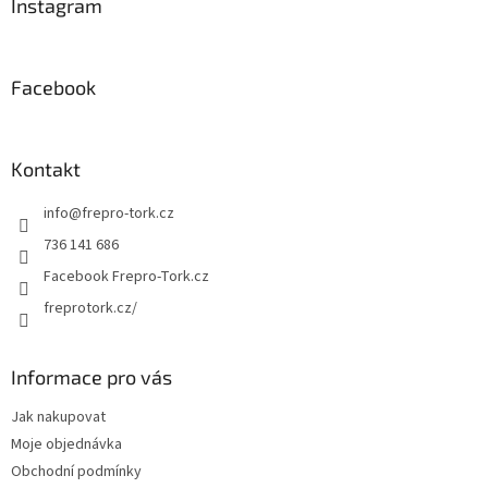
a
Instagram
t
í
Facebook
Kontakt
info
@
frepro-tork.cz
736 141 686
Facebook Frepro-Tork.cz
freprotork.cz/
Informace pro vás
Jak nakupovat
Moje objednávka
Obchodní podmínky