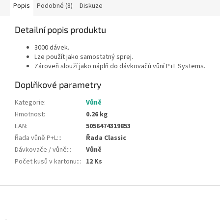
Popis
Podobné (8)
Diskuze
Detailní popis produktu
3000 dávek.
Lze použít jako samostatný sprej.
Zároveň slouží jako náplň do dávkovačů vůní P+L Systems.
Doplňkové parametry
Kategorie
:
Vůně
Hmotnost
:
0.26 kg
EAN
:
5056474319853
Řada vůně P+L::
:
Řada Classic
Dávkovače / vůně::
:
Vůně
Počet kusů v kartonu::
:
12 Ks
Z
á
p