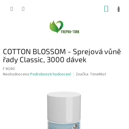
Přejít
NÁKUP
na
obsah
KOŠÍK
COTTON BLOSSOM - Sprejová vůně
řady Classic, 3000 dávek
F M280
Průměrné
Neohodnoceno
Podrobnosti hodnocení
Značka:
TimeMist
hodnocení
produktu
je
0,0
z
5
hvězdiček.