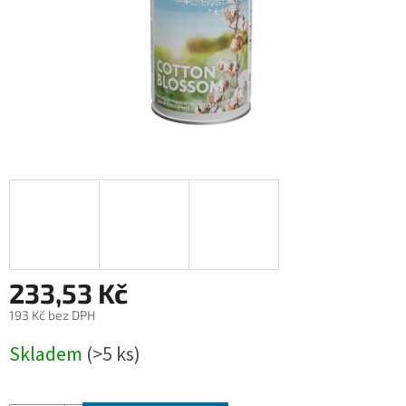
233,53 Kč
193 Kč bez DPH
Měrná
Skladem
(>5 ks)
cena: