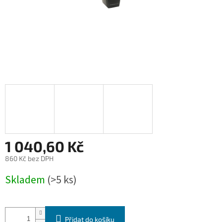
1 040,60 Kč
860 Kč bez DPH
Měrná
Skladem
(>5 ks)
cena:
Přidat do košíku