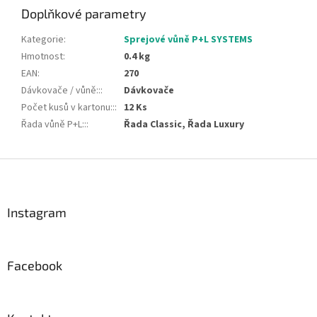
Doplňkové parametry
Kategorie
:
Sprejové vůně P+L SYSTEMS
Hmotnost
:
0.4 kg
EAN
:
270
Dávkovače / vůně::
:
Dávkovače
Počet kusů v kartonu::
:
12 Ks
Řada vůně P+L::
:
Řada Classic, Řada Luxury
Z
á
p
a
Instagram
t
í
Facebook