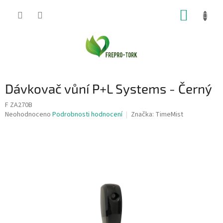
Přejít
NÁKUP
na
obsah
KOŠÍK
Dávkovač vůní P+L Systems - Černý
F ZA270B
Průměrné
Neohodnoceno
Podrobnosti hodnocení
Značka:
TimeMist
hodnocení
produktu
je
0,0
z
5
hvězdiček.