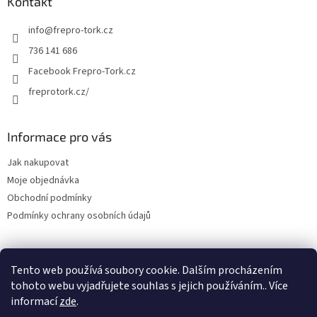
Kontakt
info
@
frepro-tork.cz
736 141 686
Facebook Frepro-Tork.cz
freprotork.cz/
Informace pro vás
Jak nakupovat
Moje objednávka
Obchodní podmínky
Podmínky ochrany osobních údajů
Tento web používá soubory cookie. Dalším procházením
Facebook FREPRO-TORK.CZ
Instagram FREPRO-TORK.cz
tohoto webu vyjadřujete souhlas s jejich používáním.. Více
informací
zde
.