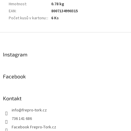
Hmotnost
:
0.78 kg
EAN
:
8007134990315
Počet kusů v kartonu::
:
6 Ks
Z
á
p
a
Instagram
t
í
Facebook
Kontakt
info
@
frepro-tork.cz
736 141 686
Facebook Frepro-Tork.cz