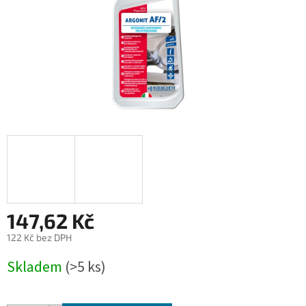
147,62 Kč
122 Kč bez DPH
Měrná
Skladem
(>5 ks)
cena: