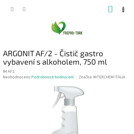
Přejít
NÁKUP
na
obsah
KOŠÍK
ARGONIT AF/2 - Čistič gastro
vybavení s alkoholem, 750 ml
IM AF2
Průměrné
Neohodnoceno
Podrobnosti hodnocení
Značka:
INTERCHEM ITALIA
hodnocení
produktu
je
0,0
z
5
hvězdiček.