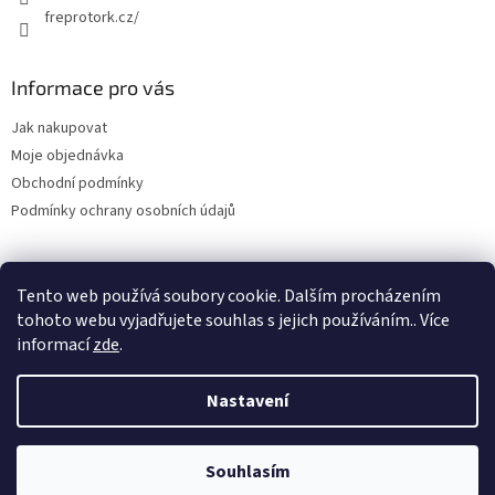
freprotork.cz/
Informace pro vás
Jak nakupovat
Moje objednávka
Obchodní podmínky
Podmínky ochrany osobních údajů
Tento web používá soubory cookie. Dalším procházením
Facebook FREPRO-TORK.CZ
Instagram FREPRO-TORK.cz
tohoto webu vyjadřujete souhlas s jejich používáním.. Více
informací
zde
.
Nastavení
Vytvořil Shoptet
Souhlasím
Copyright 2026
Frepro-Tork.cz
. Všechna práva vyhrazena.
Tel.: +420 736 141 686 email: info@frepro-tork.cz