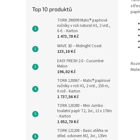
stře
Top 10 produktů
papí
TORK 290099 Matic® papírové
ručníky v roli natural H1, 2 vrst.,
6 rl. - Karton
1 473,78 Kč
WAVE 3D – Midnight Coast
133,10 Kč
EASY FRESH 2.0 - Cucumber
Rozmě
Melon
Mater
196,02 Kč
TORK 120067 – Matic® papírové
ručníky v roli H1, 2 vrst., 150 m,
6 rolí - Karton
1 737,56 Kč
TORK 120280 – Mini Jumbo
toaletní papír T2, 2vr., 12 x 170m
- Karton
1 052,70 Kč
TORK 121208 – Basic utěrka se
střed. odvinem M2, 2vr., 135m