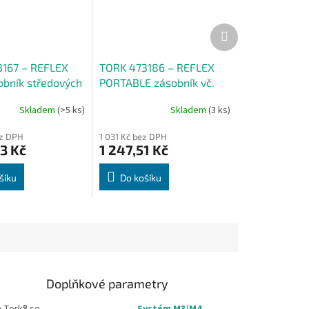
Další
produkt
167 – REFLEX
TORK 473186 – REFLEX
obník středových
PORTABLE zásobník vč.
tyrkysová
pap. role M4, 2vr.
Skladem
(>5 ks)
Skladem
(3 ks)
ez DPH
1 031 Kč bez DPH
3 Kč
1 247,51 Kč
šíku
Do košíku
Doplňkové parametry
 Tork® se
Systém M3/M4