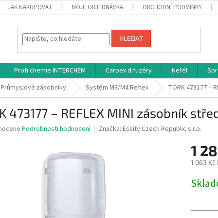
JAK NAKUPOVAT
MOJE OBJEDNÁVKA
OBCHODNÍ PODMÍNKY
HLEDAT
Profi chemie INTERCHEM
Carpex difuzéry
Nefél
Spr
Průmyslové zásobníky
Systém M3/M4 Reflex
TORK 473177 – RE
 473177 – REFLEX MINI zásobník střed
né
noceno
Podrobnosti hodnocení
Značka:
Essity Czech Republic s.r.o.
ní
1 28
u
1 063 Kč
Měrná
Skla
cena:
ek.