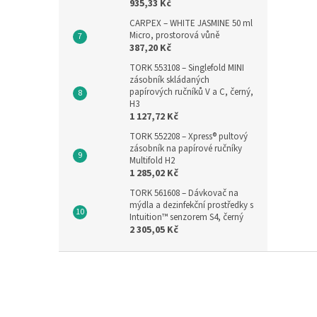
935,33 Kč
CARPEX – WHITE JASMINE 50 ml
Micro, prostorová vůně
387,20 Kč
TORK 553108 – Singlefold MINI
zásobník skládaných
papírových ručníků V a C, černý,
H3
1 127,72 Kč
TORK 552208 – Xpress® pultový
zásobník na papírové ručníky
Multifold H2
1 285,02 Kč
TORK 561608 – Dávkovač na
mýdla a dezinfekční prostředky s
Intuition™ senzorem S4, černý
2 305,05 Kč
Z
á
p
a