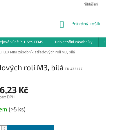
PODMÍNKY OCHRANY OSOBNÍCH ÚDAJŮ
Přihlášení
NÁKUPNÍ
Prázdný košík
KOŠÍK
ejové vůně P+L SYSTEMS
Univerzální zásobníky
Univerzální sp
FLEX MINI zásobník středových rolí M3, bílá
ových rolí M3, bílá
TK 473177
6,23 Kč
 bez DPH
dem
(>5 ks)