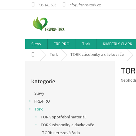
Přejít
736 141 686
info@frepro-tork.cz
na
obsah
Slevy
FRE-PRO
Tork
KIMBERLY-CLARK
Domů
Tork
TORK zásobníky a dávkovače
P
TORK
o
Přeskočit
s
Průměr
Neohod
Kategorie
kategorie
t
hodnoce
r
produkt
Slevy
a
je
FRE-PRO
0,0
n
z
Tork
n
5
í
TORK spotřební materiál
hvězdič
p
TORK zásobníky a dávkovače
a
TORK nerezová řada