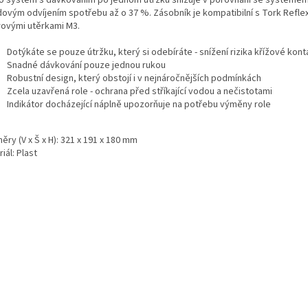
dovým odvíjením spotřebu až o 37 %. Zásobník je kompatibilní s Tork Reflex
rovými utěrkami M3.
Dotýkáte se pouze útržku, který si odebíráte - snížení rizika křížové kon
Snadné dávkování pouze jednou rukou
Robustní design, který obstojí i v nejnáročnějších podmínkách
Zcela uzavřená role - ochrana před stříkající vodou a nečistotami
Indikátor docházející náplně upozorňuje na potřebu výměny role
ry (V x Š x H): 321 x 191 x 180 mm
iál: Plast