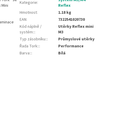
Kategorie
:
 Mini
Reflex
Hmotnost
:
1.18 kg
EAN
:
7322541020730
taminace
Kód náplně /
Utěrky Reflex mini
systém::
:
M3
Typ zásobníku::
:
Průmyslové utěrky
Řada Tork::
:
Performance
Barva::
:
Bílá