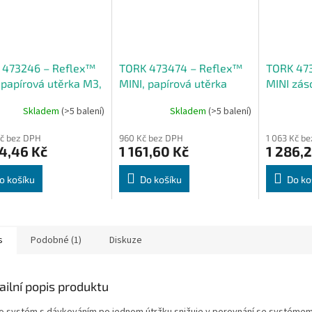
 473246 – Reflex™
TORK 473474 – Reflex™
TORK 473
 papírová utěrka M3,
MINI, papírová utěrka
MINI zás
120 m x, bílá - Karton
plus M3, 2vr., 67 m, bílá -
rolí M3, 
Skladem
(>5 balení)
Skladem
(>5 balení)
Karton
Kč bez DPH
960 Kč bez DPH
1 063 Kč b
4,46 Kč
1 161,60 Kč
1 286,2
o košíku
Do košíku
Do ko
s
Podobné (1)
Diskuze
ailní popis produktu
o systém s dávkováním po jednom útržku snižuje v porovnání se systémem