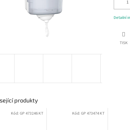
Detailní 
TISK
sející produkty
Kód:
GP 473246 KT
Kód:
GP 473474 KT