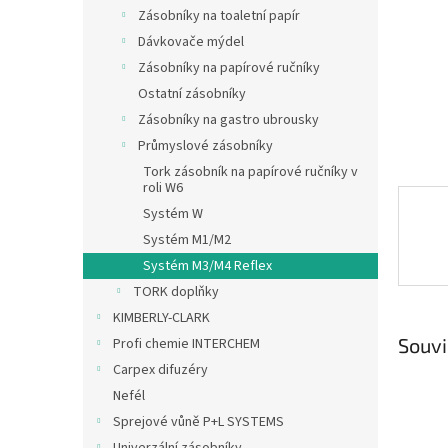
n
Zásobníky na toaletní papír
e
Dávkovače mýdel
l
Zásobníky na papírové ručníky
Ostatní zásobníky
Zásobníky na gastro ubrousky
Průmyslové zásobníky
Tork zásobník na papírové ručníky v
roli W6
Systém W
Systém M1/M2
Systém M3/M4 Reflex
TORK doplňky
KIMBERLY-CLARK
Souvi
Profi chemie INTERCHEM
Carpex difuzéry
Nefél
Sprejové vůně P+L SYSTEMS