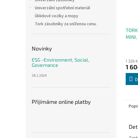
Univerzální zásobníky
Univerzální spotřební materiál
Úklidové vozíky a mopy
Tork zásobníky za sníženou cenu.
TORK
MINI,
1vr., 
Novinky
ESG -Environment, Social,
1 326 
Governance
1 60
28.1.2024
D
Přijímáme online platby
Popi
Det
Tent