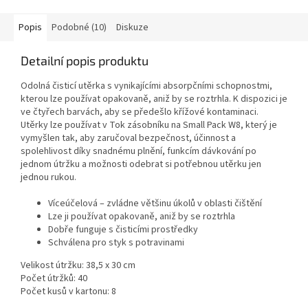
Popis
Podobné (10)
Diskuze
Detailní popis produktu
Odolná čisticí utěrka s vynikajícími absorpčními schopnostmi,
kterou lze používat opakovaně, aniž by se roztrhla. K dispozici je
ve čtyřech barvách, aby se předešlo křížové kontaminaci.
Utěrky lze používat v Tok zásobníku na Small Pack W8, který je
vymyšlen tak, aby zaručoval bezpečnost, účinnost a
spolehlivost díky snadnému plnění, funkcím dávkování po
jednom útržku a možnosti odebrat si potřebnou utěrku jen
jednou rukou.
Víceúčelová – zvládne většinu úkolů v oblasti čištění
Lze ji používat opakovaně, aniž by se roztrhla
Dobře funguje s čisticími prostředky
Schválena pro styk s potravinami
Velikost útržku: 38,5 x 30 cm
Počet útržků: 40
Počet kusů v kartonu: 8