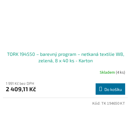
TORK 194550 – barevný program – netkaná textilie W8,
zelená, 8 x 40 ks - Karton
Skladem
(4 ks)
1 991 Kč bez DPH
2 409,11 Kč
Do košíku
Kód:
TK 194650 KT