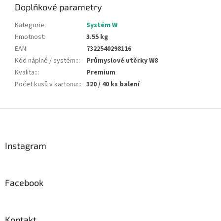
Doplňkové parametry
Kategorie
:
Systém W
Hmotnost
:
3.55 kg
EAN
:
7322540298116
Kód náplně / systém::
:
Průmyslové utěrky W8
Kvalita::
:
Premium
Počet kusů v kartonu::
:
320 / 40 ks balení
Z
á
p
a
Instagram
t
í
Facebook
Kontakt