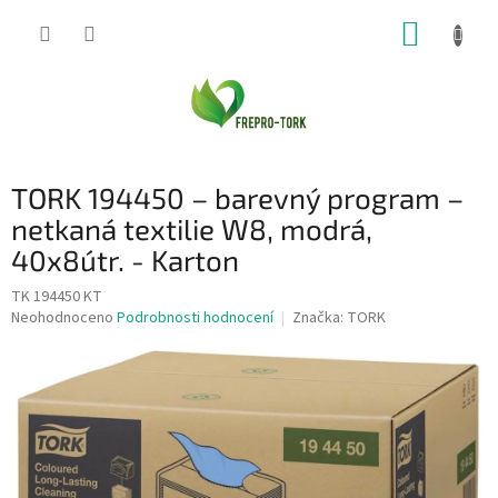
Přejít
NÁKUP
na
obsah
KOŠÍK
TORK 194450 – barevný program –
netkaná textilie W8, modrá,
40x8útr. - Karton
TK 194450 KT
Průměrné
Neohodnoceno
Podrobnosti hodnocení
Značka:
TORK
hodnocení
produktu
je
0,0
z
5
hvězdiček.