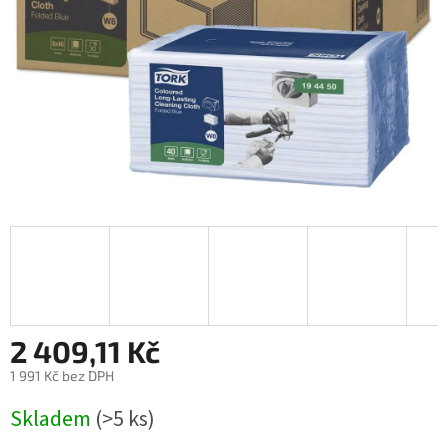
2 409,11 Kč
1 991 Kč bez DPH
Měrná
Skladem
(>5 ks)
cena: