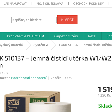
JAK NAKUPOVAT
MOJE OBJEDNÁVKA
OBCHODNÍ PODMÍNKY
HLEDAT
Profi chemie INTERCHEM
Carpex difuzéry
Nefél
Spr
yslový materiál
Systém W
TORK 510137 – Jemná čisticí utěrka
 510137 – Jemná čisticí utěrka W1/W2/
m
37 KS
né
noceno
Podrobnosti hodnocení
Značka:
TORK
ní
1 51
u
1 256 Kč
Měrná
Skla
cena:
ek.