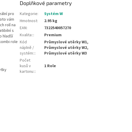
Doplňkové parametry
eální pro
Kategorie
:
Systém W
proto vám
Hmotnost
:
2.95 kg
h rolí na
EAN
:
7322540057270
ibilní s
Kvalita::
:
Premium
o hladší
kombi role
Kód
Průmyslové utěrky W1,
náplně /
Průmyslové utěrky W2,
systém::
:
Průmyslové utěrky W3
Počet
kusů v
1 Role
ytky
kartonu::
: