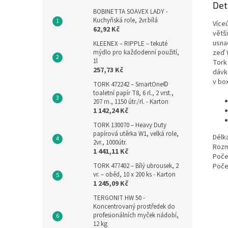
Det
BOBINETTA SOAVEX LADY -
Kuchyňská role, 2vr.bílá
Víceú
62,92 Kč
větši
usnad
KLEENEX – RIPPLE – tekuté
zeď W
mýdlo pro každodenní použití,
1l
Tork
257,73 Kč
dávk
v bo
TORK 472242 – SmartOne©
toaletní papír T8, 6 rl., 2 vrst.,
207 m., 1150 útr./rl. - Karton
1 142,24 Kč
TORK 130070 – Heavy Duty
papírová utěrka W1, velká role,
Délka
2vr., 1000útr.
Rozm
1 441,11 Kč
Počet
Poče
TORK 477402 – Bílý ubrousek, 2
vr. – oběd, 10 x 200 ks - Karton
1 245,09 Kč
TERGONIT HW 50 -
Koncentrovaný prostředek do
profesionálních myček nádobí,
12 kg