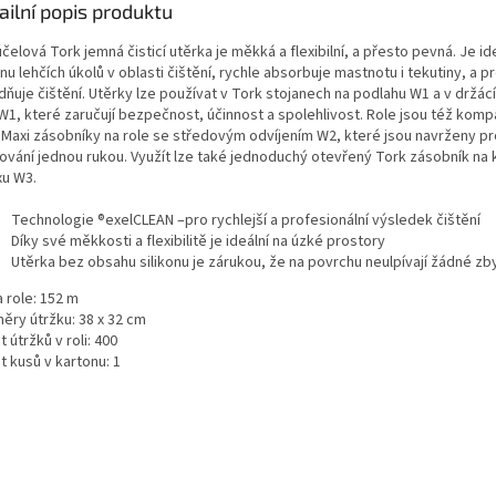
ailní popis produktu
čelová Tork jemná čisticí utěrka je měkká a flexibilní, a přesto pevná. Je id
nu lehčích úkolů v oblasti čištění, rychle absorbuje mastnotu i tekutiny, a 
ňuje čištění. Utěrky lze používat v Tork stojanech na podlahu W1 a v držácíc
1, které zaručují bezpečnost, účinnost a spolehlivost. Role jsou též kompat
 Maxi zásobníky na role se středovým odvíjením W2, které jsou navrženy pr
ování jednou rukou. Využít lze také jednoduchý otevřený Tork zásobník na 
xu W3.
Technologie ®exelCLEAN –pro rychlejší a profesionální výsledek čištění
Díky své měkkosti a flexibilitě je ideální na úzké prostory
Utěrka bez obsahu silikonu je zárukou, že na povrchu neulpívají žádné zb
 role: 152 m
ěry útržku: 38 x 32 cm
 útržků v roli: 400
t kusů v kartonu: 1