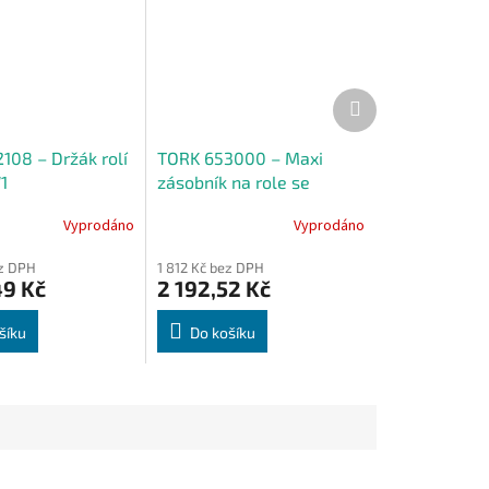
Další
produkt
108 – Držák rolí
TORK 653000 – Maxi
1
zásobník na role se
středovým odvíjením W2
Vyprodáno
Vyprodáno
ez DPH
1 812 Kč bez DPH
49 Kč
2 192,52 Kč
šíku
Do košíku