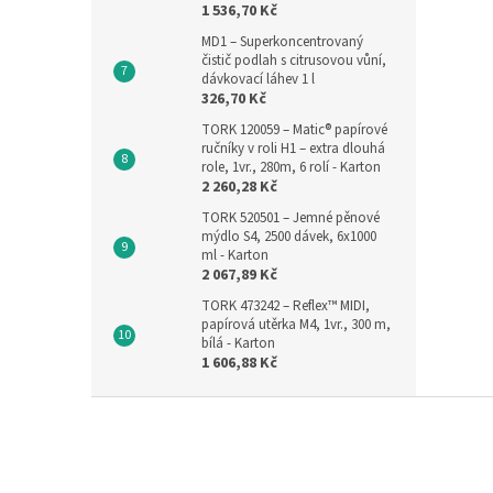
1 536,70 Kč
MD1 – Superkoncentrovaný
čistič podlah s citrusovou vůní,
dávkovací láhev 1 l
326,70 Kč
TORK 120059 – Matic® papírové
ručníky v roli H1 – extra dlouhá
role, 1vr., 280m, 6 rolí - Karton
2 260,28 Kč
TORK 520501 – Jemné pěnové
mýdlo S4, 2500 dávek, 6x1000
ml - Karton
2 067,89 Kč
TORK 473242 – Reflex™ MIDI,
papírová utěrka M4, 1vr., 300 m,
bílá - Karton
1 606,88 Kč
Z
á
p
a