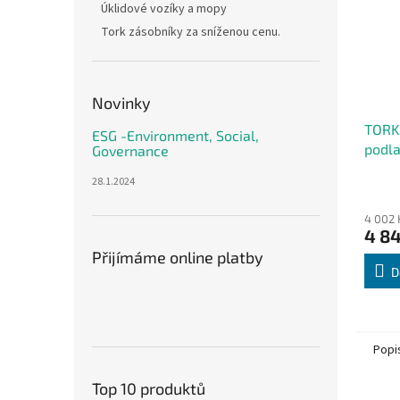
Úklidové vozíky a mopy
Tork zásobníky za sníženou cenu.
Novinky
TORK
ESG -Environment, Social,
podl
Governance
28.1.2024
4 002 
4 8
Přijímáme online platby
D
Popi
Top 10 produktů