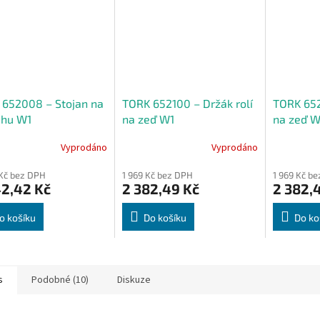
 652008 – Stojan na
TORK 652100 – Držák rolí
TORK 652
ahu W1
na zeď W1
na zeď W
Vyprodáno
Vyprodáno
Kč bez DPH
1 969 Kč bez DPH
1 969 Kč b
42,42 Kč
2 382,49 Kč
2 382,
o košíku
Do košíku
Do ko
s
Podobné (10)
Diskuze