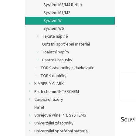
n
Systém M3/M4 Reflex
e
Systém M1/M2
l
Systém W
Systém W6
Tekuté náplně
Ostatní spotřební materiál
Toaletní papíry
Gastro ubrousky
TORK zásobníky a dávkovače
TORK doplňky
KIMBERLY-CLARK
Profi chemie INTERCHEM
Carpex difuzéry
Nefél
Sprejové vůně P+L SYSTEMS
Souvi
Univerzální zásobníky
Univerzální spotřební materiál