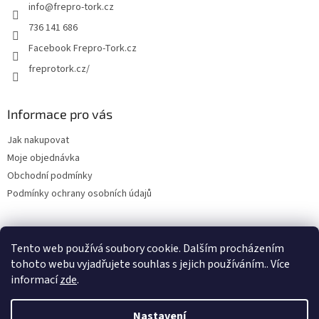
info
@
frepro-tork.cz
736 141 686
Facebook Frepro-Tork.cz
freprotork.cz/
Informace pro vás
Jak nakupovat
Moje objednávka
Obchodní podmínky
Podmínky ochrany osobních údajů
Tento web používá soubory cookie. Dalším procházením
Facebook FREPRO-TORK.CZ
Instagram FREPRO-TORK.cz
tohoto webu vyjadřujete souhlas s jejich používáním.. Více
informací
zde
.
Nastavení