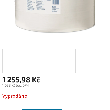
1 255,98 Kč
1 038 Kč bez DPH
Měrná
Vyprodáno
cena: