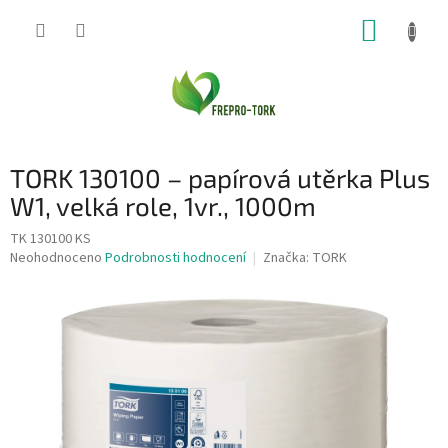
Přejít
NÁKUP
na
obsah
KOŠÍK
TORK 130100 – papírová utěrka Plus
W1, velká role, 1vr., 1000m
TK 130100 KS
Průměrné
Neohodnoceno
Podrobnosti hodnocení
Značka:
TORK
hodnocení
produktu
je
0,0
z
5
hvězdiček.