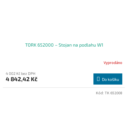
TORK 652000 – Stojan na podlahu W1
Vyprodáno
4 002 Kč bez DPH
4 842,42 Kč
Do košíku
Kód:
TK 652008