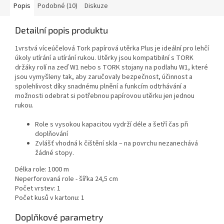
Popis
Podobné (10)
Diskuze
Detailní popis produktu
1vrstvá víceúčelová Tork papírová utěrka Plus je ideální pro lehčí
úkoly utírání a utírání rukou. Utěrky jsou kompatibilní s TORK
držáky rolí na zeď W1 nebo s TORK stojany na podlahu W1, které
jsou vymyšleny tak, aby zaručovaly bezpečnost, účinnost a
spolehlivost díky snadnému plnění a funkcím odtrhávání a
možnosti odebrat si potřebnou papírovou utěrku jen jednou
rukou.
Role s vysokou kapacitou vydrží déle a šetří čas při
doplňování
Zvlášť vhodná k čištění skla – na povrchu nezanechává
žádné stopy.
Délka role: 1000 m
Neperforovaná role - šířka 24,5 cm
Počet vrstev: 1
Počet kusů v kartonu: 1
Doplňkové parametry