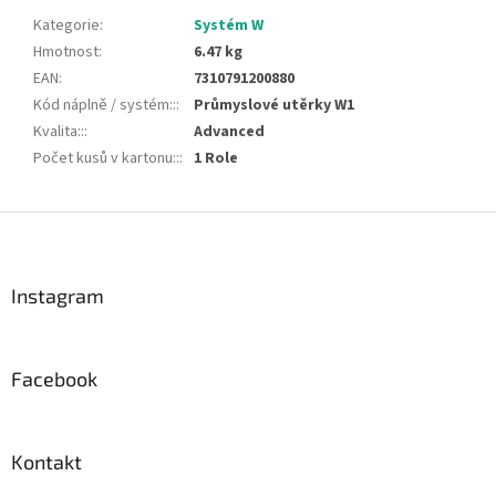
Kategorie
:
Systém W
Hmotnost
:
6.47 kg
EAN
:
7310791200880
Kód náplně / systém::
:
Průmyslové utěrky W1
Kvalita::
:
Advanced
Počet kusů v kartonu::
:
1 Role
Z
á
p
a
Instagram
t
í
Facebook
Kontakt