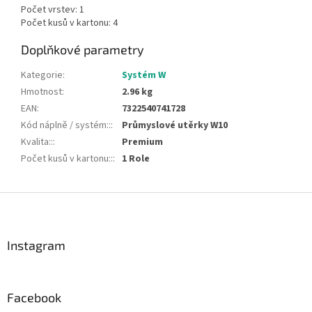
Počet vrstev: 1
Počet kusů v kartonu: 4
Doplňkové parametry
Kategorie
:
Systém W
Hmotnost
:
2.96 kg
EAN
:
7322540741728
Kód náplně / systém::
:
Průmyslové utěrky W10
Kvalita::
:
Premium
Počet kusů v kartonu::
:
1 Role
Z
á
p
a
Instagram
t
í
Facebook