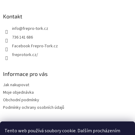
Kontakt
info
@
frepro-tork.cz
736 141 686
Facebook Frepro-Tork.cz
freprotork.cz/
Informace pro vás
Jak nakupovat
Moje objednávka
Obchodní podmínky
Podmínky ochrany osobních údajů
Tento web používá soubory cookie. Dalším procházením
Facebook FREPRO-TORK.CZ
Instagram FREPRO-TORK.cz