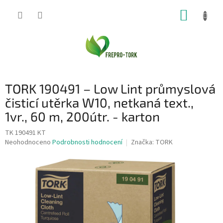
Přejít
NÁKUP
na
obsah
KOŠÍK
TORK 190491 – Low Lint průmyslová
čisticí utěrka W10, netkaná text.,
1vr., 60 m, 200útr. - karton
TK 190491 KT
Průměrné
Neohodnoceno
Podrobnosti hodnocení
Značka:
TORK
hodnocení
produktu
je
0,0
z
5
hvězdiček.