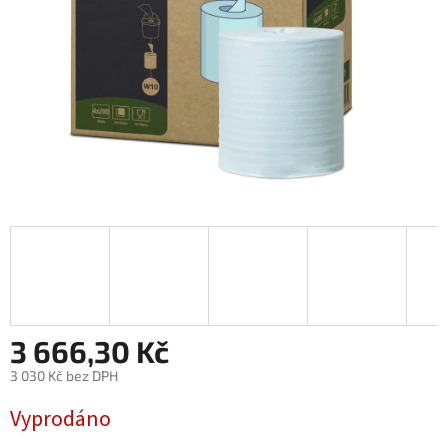
3 666,30 Kč
3 030 Kč bez DPH
Měrná
Vyprodáno
cena: