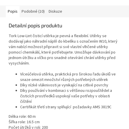
Popis
Podobné (10)
Diskuze
Detailní popis produktu
Tork Low-Lint čisticí utěrka je pevná a flexibilní. Utěrky se
dodávají jako náhradní náplň do kbelíku s označením W10, který
vám nabízí možnost připravit si své vlastní vlhčené utěrky
pomocí chemikálií, které potřebujete. Umožňuje dávkování po
jednom útržku a víčko pro snadné otevírání chrání utěrky před
vysycháním.
Víceúčelová utěrka, praktická pro širokou řadu úkolů ve
snaze omezit množství různých potřebných utěrek
Díky nízké vláknivosti je vynikající na citlivé povrchy
Díky používání v kombinaci s většinou rozpouštědel a
čisticích prostředků uspokojí vaše potřeby v oblasti
čištění
Certifikát třetí strany splňující požadavky AMS 3819C
Délka role: 60 m
Šířka role: 16.5 cm
Počet útržků v roli: 200