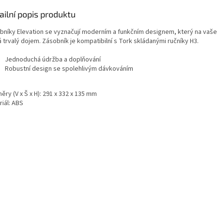
ailní popis produktu
bníky Elevation se vyznačují moderním a funkčním designem, který na vaše
 trvalý dojem. Zásobník je kompatibilní s Tork skládanými ručníky H3.
Jednoduchá údržba a doplňování
Robustní design se spolehlivým dávkováním
ry (V x Š x H): 291 x 332 x 135 mm
iál: ABS