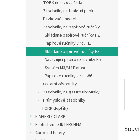
a
TORK nerezová řada
hvězdič
n
Zásobníky na toaletní papír
e
Dávkovače mýdel
l
Zásobníky na papírové ručníky
Skládané papírové ručníky H2
Papírové ručníky v roli H1
Skládané papírové ručníky H3
Navazující papírové ručníky H5
Systém M3/M4 Reflex
Papírové ručníky v roli W6
Ostatní zásobníky
Zásobníky na gastro ubrousky
Průmyslové zásobníky
TORK doplňky
KIMBERLY-CLARK
Profi chemie INTERCHEM
Souvi
Carpex difuzéry