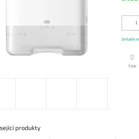
ek.
Detailní 
TISK
sející produkty