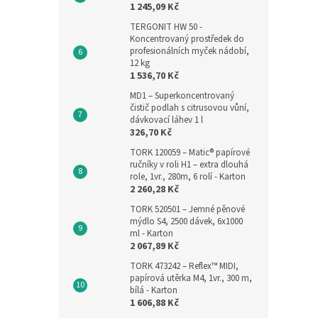
1 245,09 Kč
TERGONIT HW 50 -
Koncentrovaný prostředek do
profesionálních myček nádobí,
12 kg
1 536,70 Kč
MD1 – Superkoncentrovaný
čistič podlah s citrusovou vůní,
dávkovací láhev 1 l
326,70 Kč
TORK 120059 – Matic® papírové
ručníky v roli H1 – extra dlouhá
role, 1vr., 280m, 6 rolí - Karton
2 260,28 Kč
TORK 520501 – Jemné pěnové
mýdlo S4, 2500 dávek, 6x1000
ml - Karton
2 067,89 Kč
TORK 473242 – Reflex™ MIDI,
papírová utěrka M4, 1vr., 300 m,
bílá - Karton
1 606,88 Kč