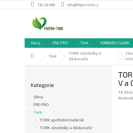
Přejít
736 141 686
info@frepro-tork.cz
na
obsah
Slevy
FRE-PRO
Tork
KIMBERLY-CLARK
TORK zásobníky a
Záso
Domů
Tork
dávkovače
ručn
P
TORK
o
Přeskočit
s
V a 
Kategorie
kategorie
t
TK 5531
r
Slevy
Průměr
Neohod
a
hodnoce
FRE-PRO
n
produkt
Tork
n
je
í
TORK spotřební materiál
0,0
z
p
TORK zásobníky a dávkovače
5