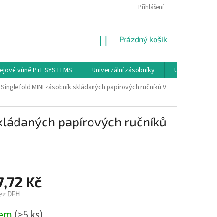
PODMÍNKY OCHRANY OSOBNÍCH ÚDAJŮ
Přihlášení
NÁKUPNÍ
Prázdný košík
KOŠÍK
ejové vůně P+L SYSTEMS
Univerzální zásobníky
Univerzální sp
Singlefold MINI zásobník skládaných papírových ručníků V
kládaných papírových ručníků
7,72 Kč
ez DPH
dem
(>5 ks)