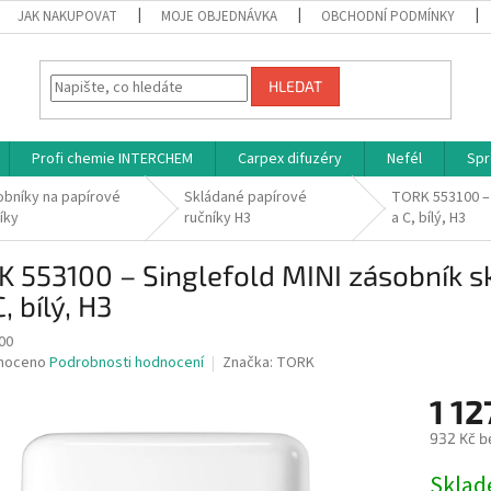
JAK NAKUPOVAT
MOJE OBJEDNÁVKA
OBCHODNÍ PODMÍNKY
HLEDAT
Profi chemie INTERCHEM
Carpex difuzéry
Nefél
Spr
bníky na papírové
Skládané papírové
TORK 553100 – 
íky
ručníky H3
a C, bílý, H3
 553100 – Singlefold MINI zásobník s
C, bílý, H3
00
né
noceno
Podrobnosti hodnocení
Značka:
TORK
ní
1 12
u
932 Kč b
Měrná
Skla
cena: