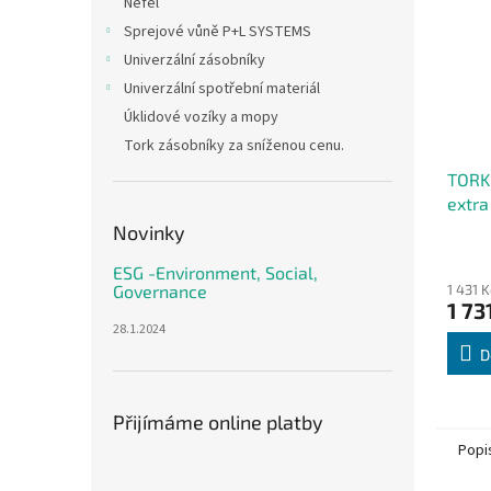
Nefél
Sprejové vůně P+L SYSTEMS
Univerzální zásobníky
Univerzální spotřební materiál
Úklidové vozíky a mopy
Tork zásobníky za sníženou cenu.
TORK 
extra
ručník
Novinky
200ks
ESG -Environment, Social,
1 431 
Governance
1 73
28.1.2024
D
Přijímáme online platby
Popi