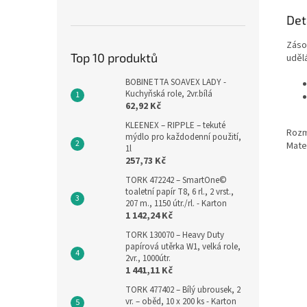
Det
Záso
Top 10 produktů
udělá
BOBINETTA SOAVEX LADY -
Kuchyňská role, 2vr.bílá
62,92 Kč
KLEENEX – RIPPLE – tekuté
Rozmě
mýdlo pro každodenní použití,
Mater
1l
257,73 Kč
TORK 472242 – SmartOne©
toaletní papír T8, 6 rl., 2 vrst.,
207 m., 1150 útr./rl. - Karton
1 142,24 Kč
TORK 130070 – Heavy Duty
papírová utěrka W1, velká role,
2vr., 1000útr.
1 441,11 Kč
TORK 477402 – Bílý ubrousek, 2
vr. – oběd, 10 x 200 ks - Karton