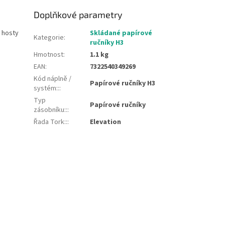
Doplňkové parametry
 hosty
Skládané papírové
Kategorie
:
ručníky H3
Hmotnost
:
1.1 kg
EAN
:
7322540349269
Kód náplně /
Papírové ručníky H3
systém::
:
Typ
Papírové ručníky
zásobníku::
:
Řada Tork::
:
Elevation