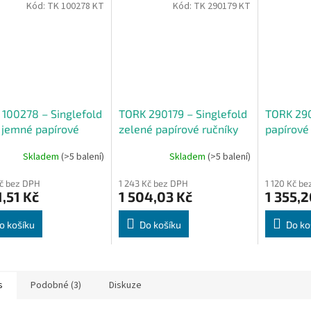
Kód:
TK 100278 KT
Kód:
TK 290179 KT
100278 – Singlefold
TORK 290179 – Singlefold
TORK 290
 jemné papírové
zelené papírové ručníky
papírové 
y H3, 2vr., 15 x
H3, 2 vrst., 15 x 250 ks -
15x250 k
Skladem
(>5 balení)
Skladem
(>5 balení)
- Karton
Karton
Kč bez DPH
1 243 Kč bez DPH
1 120 Kč b
1,51 Kč
1 504,03 Kč
1 355,2
o košíku
Do košíku
Do ko
s
Podobné (3)
Diskuze