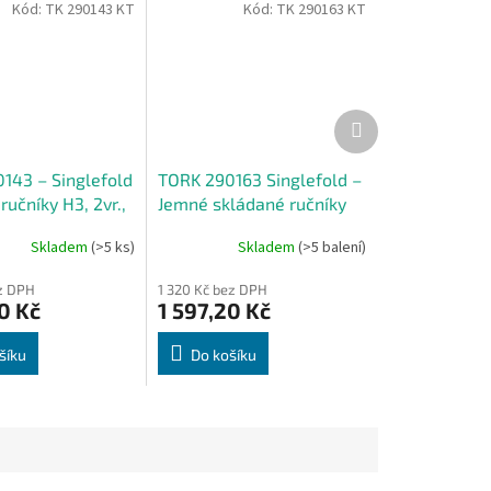
Kód:
TK 290143 KT
Kód:
TK 290163 KT
Další
produkt
143 – Singlefold
TORK 290163 Singlefold –
ručníky H3, 2vr.,
Jemné skládané ručníky
s - Karton
H3, 2 vrst., 15 x 250 ks -
Skladem
(>5 ks)
Skladem
(>5 balení)
Karton
ez DPH
1 320 Kč bez DPH
0 Kč
1 597,20 Kč
šíku
Do košíku