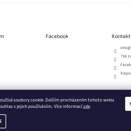
am
Facebook
Kontakt
info
@
736 1
Faceb
frepr
Facebook FREPRO-TORK.CZ
Instagram FREPRO-TORK.cz
oužívá soubory cookie. Dalším procházením tohoto webu
ouhlas s jejich používáním.. Více informací
zde
.
í
a.