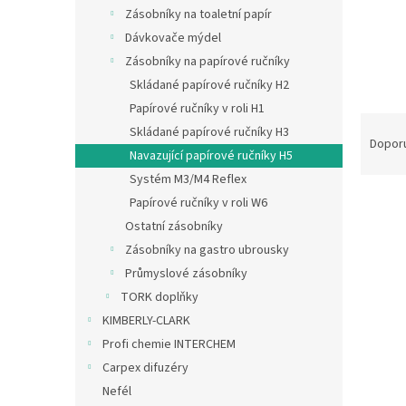
n
Zásobníky na toaletní papír
e
Dávkovače mýdel
l
Zásobníky na papírové ručníky
Skládané papírové ručníky H2
Papírové ručníky v roli H1
Ř
Skládané papírové ručníky H3
a
Dopor
Navazující papírové ručníky H5
z
Systém M3/M4 Reflex
e
n
Papírové ručníky v roli W6
í
Ostatní zásobníky
p
V
Zásobníky na gastro ubrousky
r
ý
Průmyslové zásobníky
o
p
TORK doplňky
d
i
u
KIMBERLY-CLARK
s
k
Profi chemie INTERCHEM
p
t
Carpex difuzéry
r
ů
o
Nefél