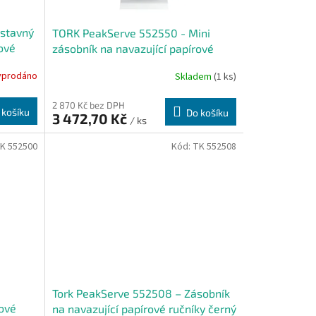
estavný
TORK PeakServe 552550 - Mini
ové
zásobník na navazující papírové
ručníky H5
yprodáno
Skladem
(1 ks)
2 870 Kč bez DPH
 košíku
Do košíku
3 472,70 Kč
/ ks
K 552500
Kód:
TK 552508
Tork PeakServe 552508 – Zásobník
rové
na navazující papírové ručníky černý