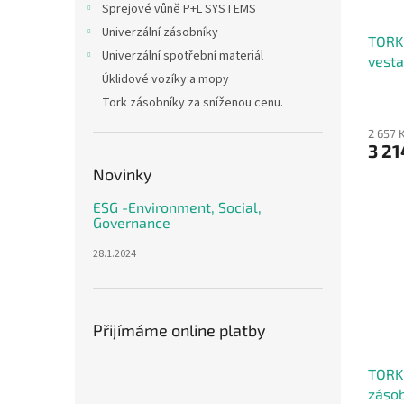
d
Sprejové vůně P+L SYSTEMS
u
Univerzální zásobníky
TORK 
k
Univerzální spotřební materiál
vesta
t
Úklidové vozíky a mopy
papír
ů
Tork zásobníky za sníženou cenu.
2 657 
3 21
Novinky
ESG -Environment, Social,
Governance
28.1.2024
Přijímáme online platby
TORK 
zásob