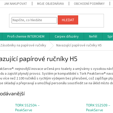
JAK NAKUPOVAT
MOJE OBJEDNÁVKA
OBCHODNÍ PODMÍNKY
HLEDAT
Profi chemie INTERCHEM
Carpex difuzéry
Nefél
Spr
Zásobníky na papírové ručníky
Navazující papírové ručníky H5
zující papírové ručníky H5
kServe®: nejnovější inovace určená pro toalety a umývárny s vysokou náv
idu a zajistit plynulý provoz. Systém je kompatibilní s Tork PeakServe® nav
u více než 2 100 ručníků s rychlým výdejem bez přerušení, což zajišťuje ply
e skladují a přepravují a umožňují personálu soustředit se na úklid místo d
odávanější
TORK 552504 –
TORK 552509 –
PeakServe
PeakServe