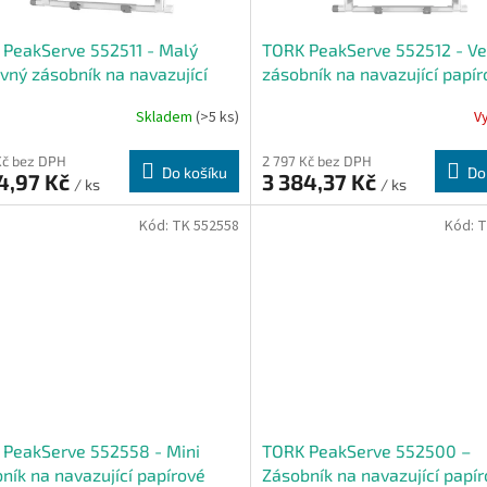
PeakServe 552511 - Malý
TORK PeakServe 552512 - V
vný zásobník na navazující
zásobník na navazující papír
ové ručníky H5
ručníky H5
Skladem
(>5 ks)
V
Kč bez DPH
2 797 Kč bez DPH
Do košíku
Do
4,97 Kč
3 384,37 Kč
/ ks
/ ks
Kód:
TK 552558
Kód:
T
PeakServe 552558 - Mini
TORK PeakServe 552500 –
ník na navazující papírové
Zásobník na navazující papí