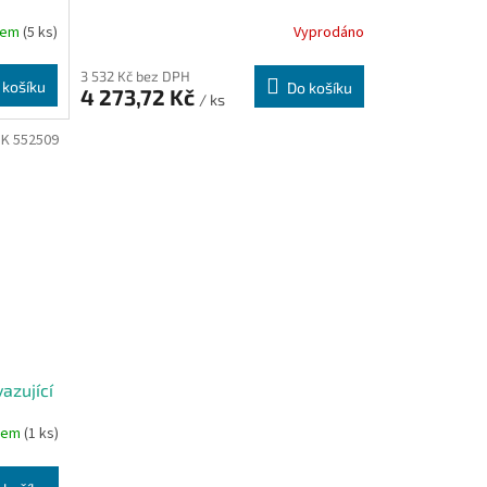
H5
dem
(5 ks)
Vyprodáno
3 532 Kč bez DPH
 košíku
Do košíku
4 273,72 Kč
/ ks
K 552509
azující
dem
(1 ks)