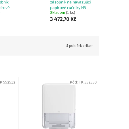
obník
zásobník na navazující
pírové
papírové ručníky H5
Skladem
(1 ks)
ý
3 472,70 Kč
8
položek celkem
K 552512
Kód:
TK 552550