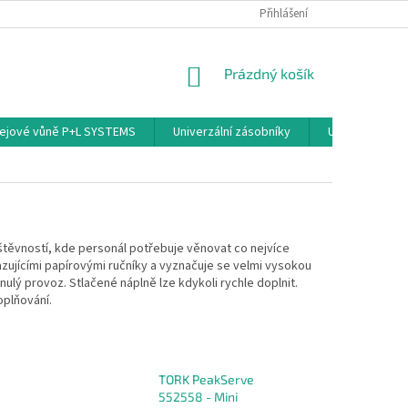
PODMÍNKY OCHRANY OSOBNÍCH ÚDAJŮ
Přihlášení
NÁKUPNÍ
Prázdný košík
KOŠÍK
ejové vůně P+L SYSTEMS
Univerzální zásobníky
Univerzální sp
štěvností, kde personál potřebuje věnovat co nejvíce
azujícími papírovými ručníky a vyznačuje se velmi vysokou
nulý provoz. Stlačené náplně lze kdykoli rychle doplnit.
oplňování.
TORK PeakServe
552558 - Mini