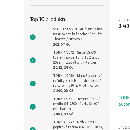
ruční
Top 10 produktů
2 870 
3 47
SCOTT® ESSENTIAL čisticí pěna
na ruce pro každodenní použití
- kazeta / růžová / 1l
262,57 Kč
TORK 472242 – SmartOne©
toaletní papír T8, 6 rl., 2 vrst.,
207 m., 1150 útr./rl. - Karton
1 142,24 Kč
TORK 120059 – Matic® papírové
ručníky v roli H1 – extra dlouhá
role, 1vr., 280m, 6 rolí - Karton
2 260,28 Kč
TORK
TORK 520501 – Jemné pěnové
autom
mýdlo S4, 2500 dávek, 6x1000
ml - Karton
papír
2 067,89 Kč
TORK 473242 – Reflex™ MIDI,
papírová utěrka M4, 1vr., 300 m,
5 156 