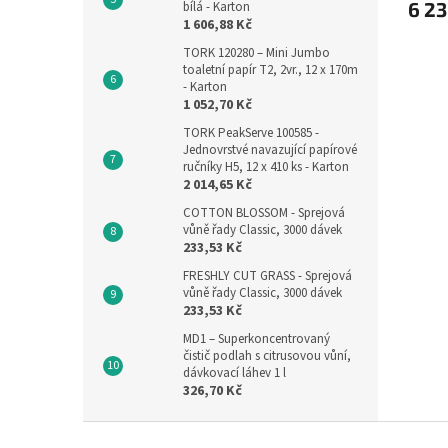
6 23
bílá - Karton
1 606,88 Kč
TORK 120280 – Mini Jumbo
toaletní papír T2, 2vr., 12 x 170m
- Karton
1 052,70 Kč
TORK PeakServe 100585 -
Jednovrstvé navazující papírové
ručníky H5, 12 x 410 ks - Karton
2 014,65 Kč
COTTON BLOSSOM - Sprejová
vůně řady Classic, 3000 dávek
233,53 Kč
FRESHLY CUT GRASS - Sprejová
vůně řady Classic, 3000 dávek
233,53 Kč
MD1 – Superkoncentrovaný
čistič podlah s citrusovou vůní,
dávkovací láhev 1 l
326,70 Kč
Z