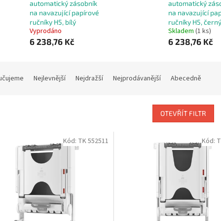
automatický zásobník
automatický zás
na navazující papírové
na navazující pa
ručníky H5, bílý
ručníky H5, čern
Vyprodáno
Skladem
(1 ks)
6 238,76 Kč
6 238,76 Kč
učujeme
Nejlevnější
Nejdražší
Nejprodávanější
Abecedně
OTEVŘÍT FILTR
Kód:
TK 552511
Kód:
T