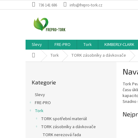
Přejít
736 141 686
info@frepro-tork.cz
na
obsah
Slevy
FRE-PRO
Tork
KIMBERLY-CLARK
Domů
Tork
TORK zásobníky a dávkovače
P
Nava
o
Přeskočit
s
Kategorie
kategorie
Tork Pea
t
času úkl
r
Slevy
kapacito
a
Snadno s
FRE-PRO
n
Tork
n
Nejpr
í
TORK spotřební materiál
p
TORK zásobníky a dávkovače
a
TORK nerezová řada