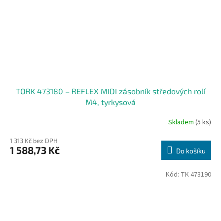
TORK 473180 – REFLEX MIDI zásobník středových rolí
M4, tyrkysová
Skladem
(5 ks)
1 313 Kč bez DPH
1 588,73 Kč
Do košíku
Kód:
TK 473190