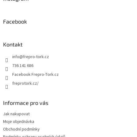
t
í
Facebook
Kontakt
info
@
frepro-tork.cz
736 141 686
Facebook Frepro-Tork.cz
freprotork.cz/
Informace pro vás
Jak nakupovat
Moje objednávka
Obchodní podmínky