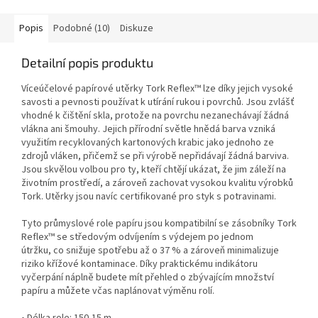
Popis
Podobné (10)
Diskuze
Detailní popis produktu
Víceúčelové papírové utěrky Tork Reflex™ lze díky jejich vysoké
savosti a pevnosti používat k utírání rukou i povrchů. Jsou zvlášť
vhodné k čištění skla, protože na povrchu nezanechávají žádná
vlákna ani šmouhy. Jejich přírodní světle hnědá barva vzniká
využitím recyklovaných kartonových krabic jako jednoho ze
zdrojů vláken, přičemž se při výrobě nepřidávají žádná barviva.
Jsou skvělou volbou pro ty, kteří chtějí ukázat, že jim záleží na
životním prostředí, a zároveň zachovat vysokou kvalitu výrobků
Tork. Utěrky jsou navíc certifikované pro styk s potravinami.
Tyto průmyslové role papíru jsou kompatibilní se zásobníky Tork
Reflex™ se středovým odvíjením s výdejem po jednom
útržku, co snižuje spotřebu až o 37 % a zároveň minimalizuje
riziko křížové kontaminace. Díky praktickému indikátoru
vyčerpání náplně budete mít přehled o zbývajícím množství
papíru a můžete včas naplánovat výměnu rolí.