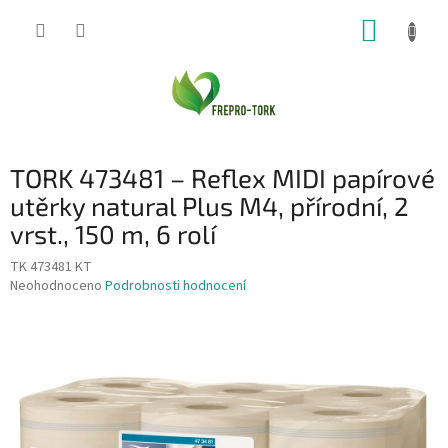
Přejít
NÁKUP
na
obsah
KOŠÍK
TORK 473481 – Reflex MIDI papírové
utěrky natural Plus M4, přírodní, 2
vrst., 150 m, 6 rolí
TK 473481 KT
Průměrné
Neohodnoceno
Podrobnosti hodnocení
hodnocení
produktu
je
0,0
z
5
hvězdiček.