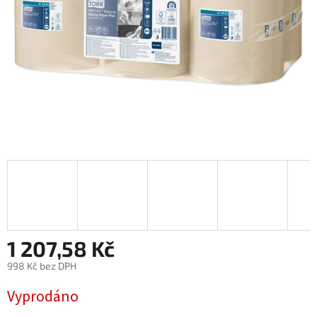
1 207,58 Kč
998 Kč bez DPH
Měrná
Vyprodáno
cena: