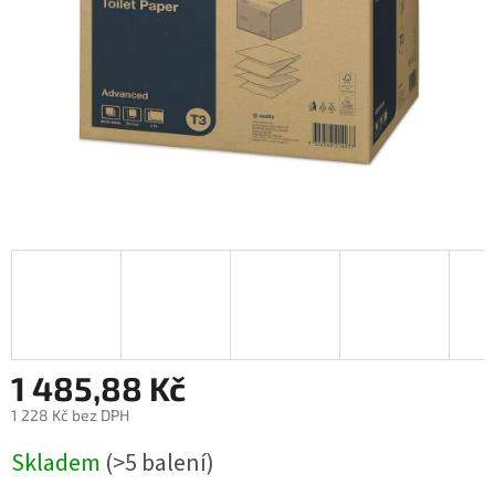
1 485,88 Kč
1 228 Kč bez DPH
Měrná
Skladem
(>5 balení)
cena: