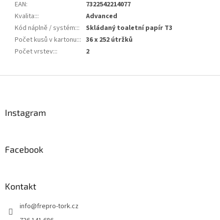
EAN
:
7322542214077
Kvalita::
:
Advanced
Kód náplně / systém::
:
Skládaný toaletní papír T3
Počet kusů v kartonu::
:
36 x 252 útržků
Počet vrstev::
:
2
Z
á
p
a
Instagram
t
í
Facebook
Kontakt
info
@
frepro-tork.cz