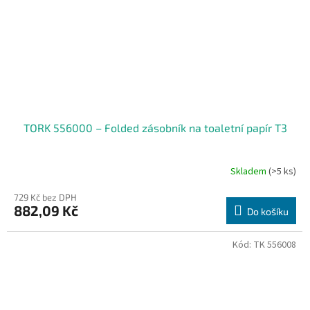
TORK 556000 – Folded zásobník na toaletní papír T3
Skladem
(>5 ks)
729 Kč bez DPH
882,09 Kč
Do košíku
Kód:
TK 556008