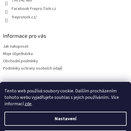
736 141 686
Facebook Frepro-Tork.cz
freprotork.cz/
Informace pro vás
Jak nakupovat
Moje objednávka
Obchodní podmínky
Podmínky ochrany osobních údajů
Tento web používá soubory cookie. Dalším procházením
Facebook FREPRO-TORK.CZ
Instagram FREPRO-TORK.cz
tohoto webu vyjadřujete souhlas s jejich používáním.. Více
informací
zde
.
Nastavení
Vytvořil Shoptet