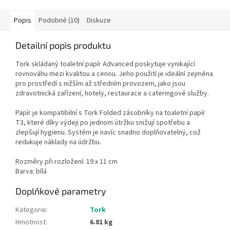
Popis
Podobné (10)
Diskuze
Detailní popis produktu
Tork skládaný toaletní papír Advanced poskytuje vynikající
rovnováhu mezi kvalitou a cenou. Jeho použití je ideální zejména
pro prostředí s nižším až středním provozem, jako jsou
zdravotnická zařízení, hotely, restaurace a cateringové služby.
Papír je kompatibilní s Tork Folded zásobníky na toaletní papír
T3, které díky výdeji po jednom útržku snižují spotřebu a
zlepšují hygienu. Systém je navíc snadno doplňovatelný, což
redukuje náklady na údržbu.
Rozměry při rozložení: 19 x 11 cm
Barva: bílá
Doplňkové parametry
Kategorie
:
Tork
Hmotnost
:
6.81 kg