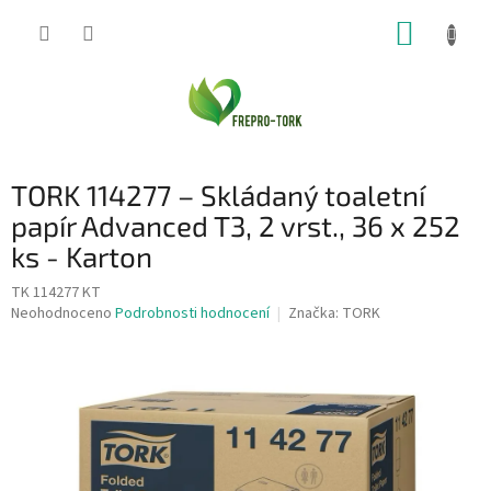
Přejít
NÁKUP
na
obsah
KOŠÍK
TORK 114277 – Skládaný toaletní
papír Advanced T3, 2 vrst., 36 x 252
ks - Karton
TK 114277 KT
Průměrné
Neohodnoceno
Podrobnosti hodnocení
Značka:
TORK
hodnocení
produktu
je
0,0
z
5
hvězdiček.