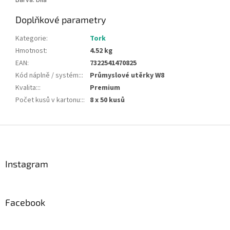
Barva: bílá
Doplňkové parametry
Kategorie
:
Tork
Hmotnost
:
4.52 kg
EAN
:
7322541470825
Kód náplně / systém::
:
Průmyslové utěrky W8
Kvalita::
:
Premium
Počet kusů v kartonu::
:
8 x 50 kusů
Z
á
p
a
Instagram
t
í
Facebook