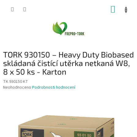
Přejít
NÁKUP
na
obsah
KOŠÍK
TORK 930150 – Heavy Duty Biobased
skládaná čistící utěrka netkaná W8,
8 x 50 ks - Karton
TK 930150 KT
Průměrné
Neohodnoceno
Podrobnosti hodnocení
hodnocení
produktu
je
0,0
z
5
hvězdiček.