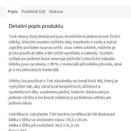
Popis
Podobné (10)
Diskuze
Detailní popis produktu
Tork Heavy-Duty Biobased jsou víceúčelové jednorázové čistící
utěrky, kterými snadno setřete olej, mastnotu a vodu a snáze
zajistíte pořádek na pracovišti. Jsou velmi odolné, můžete je
proto používat déle a tím snížit spotřebu a náklady. Systém
výdeje po jednom kuse omezuje plýtvání a množství odpadu.
Utěrky jsou vyrobeny z 99 % z materiálů přírodního původu, obal
je z recyklovaných materiálů.
Utěrky lze používat v Tok zásobníku na Small Pack W8, který je
vymyšlen tak, aby zaručoval bezpečnost, účinnost a
spolehlivost díky snadnému plnění, funkcím dávkování po
jednom útržku a možnosti odebrat si potřebnou utěrku jen
jednou rukou.
Cetrifikace: sdružením TÜV Austria certifikován OK Biobased
Délka x šířka ve složeném stavu: 19,3 x 16 cm
Délka x šířka při rozložení: 38,5 x 31,5 cm