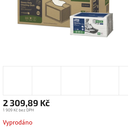
2 309,89 Kč
1 909 Kč bez DPH
Měrná
Vyprodáno
cena: