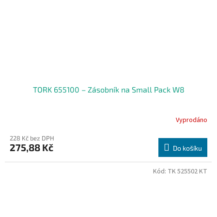
TORK 655100 – Zásobník na Small Pack W8
Vyprodáno
228 Kč bez DPH
275,88 Kč
Do košíku
Kód:
TK 525502 KT