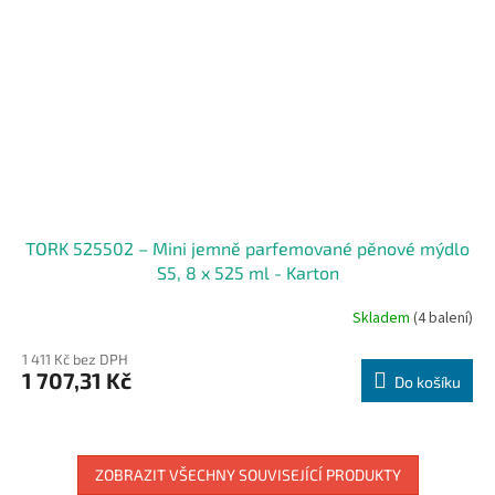
TORK 525502 – Mini jemně parfemované pěnové mýdlo
S5, 8 x 525 ml - Karton
Skladem
(4 balení)
1 411 Kč bez DPH
1 707,31 Kč
Do košíku
ZOBRAZIT VŠECHNY SOUVISEJÍCÍ PRODUKTY