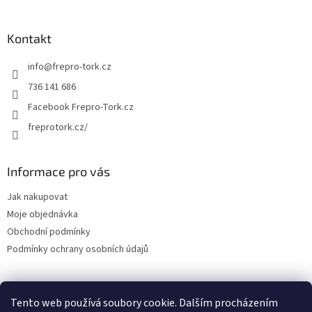
Kontakt
info
@
frepro-tork.cz
736 141 686
Facebook Frepro-Tork.cz
freprotork.cz/
Informace pro vás
Jak nakupovat
Moje objednávka
Obchodní podmínky
Podmínky ochrany osobních údajů
Tento web používá soubory cookie. Dalším procházením
Facebook FREPRO-TORK.CZ
Instagram FREPRO-TORK.cz