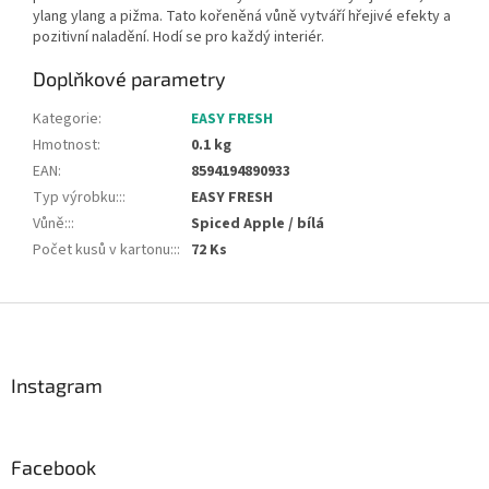
ylang ylang a pižma. Tato kořeněná vůně vytváří hřejivé efekty a
pozitivní naladění. Hodí se pro každý interiér.
Doplňkové parametry
Kategorie
:
EASY FRESH
Hmotnost
:
0.1 kg
EAN
:
8594194890933
Typ výrobku::
:
EASY FRESH
Vůně::
:
Spiced Apple / bílá
Počet kusů v kartonu::
:
72 Ks
Z
á
p
a
Instagram
t
í
Facebook