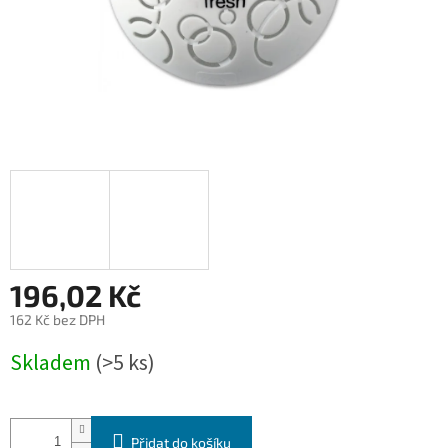
196,02 Kč
162 Kč bez DPH
Měrná
Skladem
(>5 ks)
cena:
Přidat do košíku