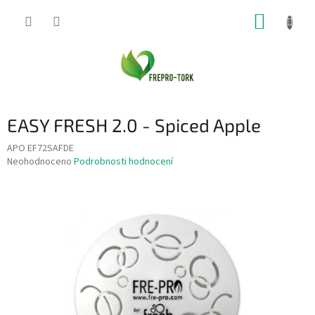
Přejít
NÁKUP
na
obsah
KOŠÍK
EASY FRESH 2.0 - Spiced Apple
APO EF72SAFDE
Průměrné
Neohodnoceno
Podrobnosti hodnocení
hodnocení
produktu
je
0,0
z
5
hvězdiček.