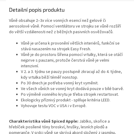
Detailní popis produktu
Vůně obsahuje 2–3x více vonných esencí než gelové či
aerosolové vůně. Pomocí ventilátoru ve strojku se vůně rozšíří
do větší vzdálenosti než z běžných pasivních osvěžovačů.
Vůně je určena k provonění větších interiérů, funkční se
stává nasazením na strojek Easy Fresh.
Vůně je do prostoru šířena pomocí vrtulky, která se otáčí
nejprve s pauzami, protože čerstvá vůně je velmi
intenzivní.
V 2. a 3. týdnu se pauzy postupně zkracují až do 4. týdne,
kdy vrtulka běží téměř nonstop.
Po 30 dnech je potřeba vonný kryt vyměnit.
Ve všech vůních se vonný kryt dodává pouze v bílé barvě.
Po výměně vonného krytu je třeba strojek restartovat.
Ekologicky příznivý produkt - splňuje kritéria LEED.
Vyhovuje testu VOC v USA i v Evropě.
Charakteristika vůně Spiced Apple:
Jablko, skořice a
hřebíček posílené tóny broskví, hrušky, lesních plodů a
pomeranče. V srdci vůně se skrývá akord složený z jasmínu,