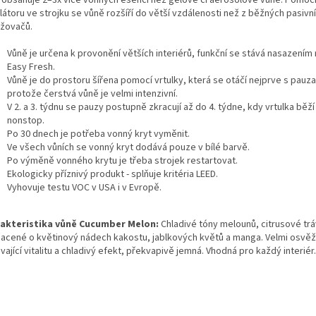
látoru ve strojku se vůně rozšíří do větší vzdálenosti než z běžných pasivn
žovačů.
Vůně je určena k provonění větších interiérů, funkční se stává nasazením 
Easy Fresh.
Vůně je do prostoru šířena pomocí vrtulky, která se otáčí nejprve s pauza
protože čerstvá vůně je velmi intenzivní.
V 2. a 3. týdnu se pauzy postupně zkracují až do 4. týdne, kdy vrtulka běž
nonstop.
Po 30 dnech je potřeba vonný kryt vyměnit.
Ve všech vůních se vonný kryt dodává pouze v bílé barvě.
Po výměně vonného krytu je třeba strojek restartovat.
Ekologicky příznivý produkt - splňuje kritéria LEED.
Vyhovuje testu VOC v USA i v Evropě.
akteristika vůně Cucumber Melon:
Chladivé tóny melounů, citrusové trá
acené o květinový nádech kakostu, jablkových květů a manga. Velmi osvěž
ající vitalitu a chladivý efekt, překvapivě jemná. Vhodná pro každý interiér.