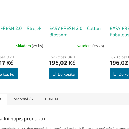
FRESH 2.0 – Strojek
EASY FRESH 2.0 - Cotton
EASY FRE
Blossom
Fabulou
Skladem
(>5 ks)
Skladem
(>5 ks)
 bez DPH
162 Kč bez DPH
162 Kč bez
17 Kč
196,02 Kč
196,02
o košíku
Do košíku
Do ko
s
Podobné (6)
Diskuze
ailní popis produktu
 obsahuje 2–3x více vonných esencí než gelové či aerosolové vůně. Pomoc