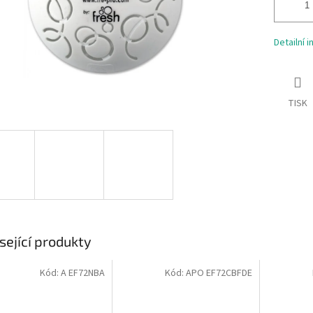
Detailní 
TISK
sející produkty
Kód:
A EF72NBA
Kód:
APO EF72CBFDE