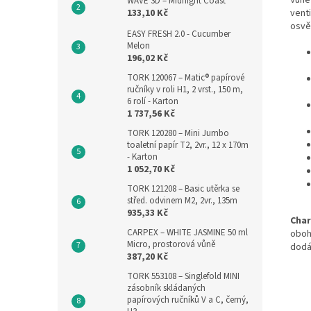
WAVE 3D – Midnight Coast
venti
133,10 Kč
osvě
EASY FRESH 2.0 - Cucumber
Melon
196,02 Kč
TORK 120067 – Matic® papírové
ručníky v roli H1, 2 vrst., 150 m,
6 rolí - Karton
1 737,56 Kč
TORK 120280 – Mini Jumbo
toaletní papír T2, 2vr., 12 x 170m
- Karton
1 052,70 Kč
TORK 121208 – Basic utěrka se
střed. odvinem M2, 2vr., 135m
935,33 Kč
Char
CARPEX – WHITE JASMINE 50 ml
oboh
Micro, prostorová vůně
dodáv
387,20 Kč
TORK 553108 – Singlefold MINI
zásobník skládaných
papírových ručníků V a C, černý,