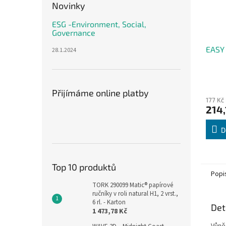
Novinky
ESG -Environment, Social,
Governance
EASY 
28.1.2024
Přijímáme online platby
177 Kč
214,
D
Top 10 produktů
Popi
TORK 290099 Matic® papírové
ručníky v roli natural H1, 2 vrst.,
6 rl. - Karton
Det
1 473,78 Kč
Vůně