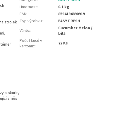
ích
Hmotnost
:
0.1 kg
EAN
:
8594194890919
Typ výrobku::
:
EASY FRESH
na strojek
Cucumber Melon /
Vůně::
:
mi,
bílá
Počet kusů v
72 Ks
í téměř
kartonu::
:
vy a okurky
ující směs