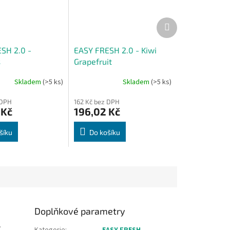
Další
produkt
SH 2.0 -
EASY FRESH 2.0 - Kiwi
s
Grapefruit
Skladem
(>5 ks)
Skladem
(>5 ks)
 DPH
162 Kč bez DPH
 Kč
196,02 Kč
šíku
Do košíku
Doplňkové parametry
í
Kategorie
:
EASY FRESH