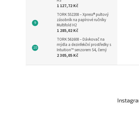
H3
1 127,72 Kč
TORK 552208 – Xpress® pultový
zásobník na papírové ručníky
Multifold H2
1 285,02 Kč
TORK 561608 – Dávkovač na
mýdla a dezinfekční prostředky s
Intuition™ senzorem S4, černý
2 305,05 Kč
Z
á
p
a
t
Instagr
í