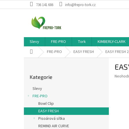
Přejít
736 141 686
info@frepro-tork.cz
na
obsah
Slevy
FRE-PRO
Tork
KIMBERLY-CLARK
Domů
FRE-PRO
EASY FRESH
EASY FRESH 2
P
EAS
o
Přeskočit
s
Průměr
Neohod
Kategorie
kategorie
t
hodnoce
r
produkt
Slevy
a
je
FRE-PRO
0,0
n
z
Bowl Clip
n
5
í
EASY FRESH
hvězdič
p
Pisoárová sítka
a
REMIND AIR CURVE