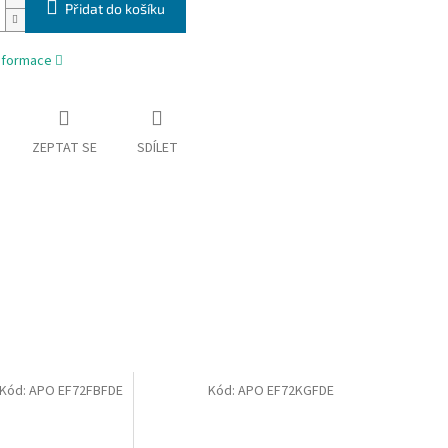
Přidat do košíku
informace
ZEPTAT SE
SDÍLET
Kód:
APO EF72FBFDE
Kód:
APO EF72KGFDE