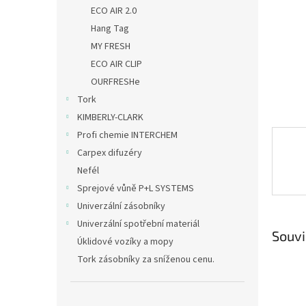
n
ECO AIR 2.0
e
Hang Tag
l
MY FRESH
ECO AIR CLIP
OURFRESHe
Tork
KIMBERLY-CLARK
Profi chemie INTERCHEM
Carpex difuzéry
Nefél
Sprejové vůně P+L SYSTEMS
Univerzální zásobníky
Univerzální spotřební materiál
Souvi
Úklidové vozíky a mopy
Tork zásobníky za sníženou cenu.