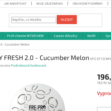
JAK NAKUPOVAT
MOJE OBJEDNÁVKA
OBCHODNÍ PODMÍNKY
HLEDAT
Profi chemie INTERCHEM
Carpex difuzéry
Nefél
Spr
.0 - Cucumber Melon
Y FRESH 2.0 - Cucumber Melon
APO EF72CMF
né
noceno
Podrobnosti hodnocení
ní
196
u
162 Kč b
Měrná
Vypro
cena:
ek.