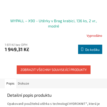
WYPALL – X90 - Utěrky v Brag krabici, 136 ks, 2 vr.,
modré
Vyprodáno
1 611 Kč bez DPH
1 949,31 Kč
Do košíku
ZOBRAZIT VŠECHNY SOUVISEJÍCÍ PRODUKTY
Popis
Diskuze
Detailní popis produktu
Opakovaně použitelná utěrka s technologií HYDROKNIT*, která je