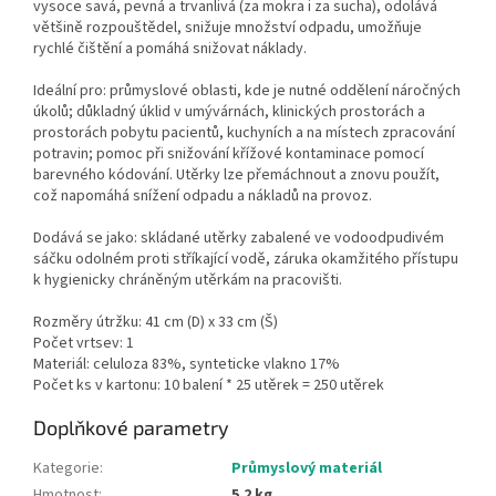
vysoce savá, pevná a trvanlivá (za mokra i za sucha), odolává
většině rozpouštědel, snižuje množství odpadu, umožňuje
rychlé čištění a pomáhá snižovat náklady.
Ideální pro: průmyslové oblasti, kde je nutné oddělení náročných
úkolů; důkladný úklid v umývárnách, klinických prostorách a
prostorách pobytu pacientů, kuchyních a na místech zpracování
potravin; pomoc při snižování křížové kontaminace pomocí
barevného kódování. Utěrky lze přemáchnout a znovu použít,
což napomáhá snížení odpadu a nákladů na provoz.
Dodává se jako: skládané utěrky zabalené ve vodoodpudivém
sáčku odolném proti stříkající vodě, záruka okamžitého přístupu
k hygienicky chráněným utěrkám na pracovišti.
Rozměry útržku: 41 cm (D) x 33 cm (Š)
Počet vrtsev: 1
Materiál: celuloza 83%, synteticke vlakno 17%
Počet ks v kartonu: 10 balení * 25 utěrek = 250 utěrek
Doplňkové parametry
Kategorie
:
Průmyslový materiál
Hmotnost
:
5.2 kg