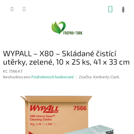
Přejít
NÁKUP
na
obsah
KOŠÍK
WYPALL – X80 – Skládané čistící
utěrky, zelené, 10 x 25 ks, 41 x 33 cm
KC 7566 KT
Průměrné
Neohodnoceno
Podrobnosti hodnocení
Značka:
Kimberly-Clark
hodnocení
produktu
je
0,0
z
5
hvězdiček.