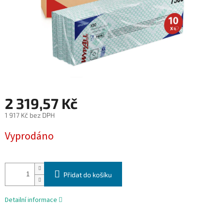
2 319,57 Kč
1 917 Kč bez DPH
Měrná
Vyprodáno
cena:
Přidat do košíku
Detailní informace