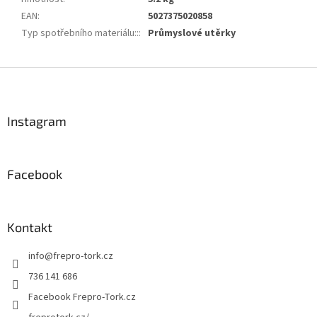
EAN
:
5027375020858
Typ spotřebního materiálu::
:
Průmyslové utěrky
Z
á
p
a
Instagram
t
í
Facebook
Kontakt
info
@
frepro-tork.cz
736 141 686
Facebook Frepro-Tork.cz