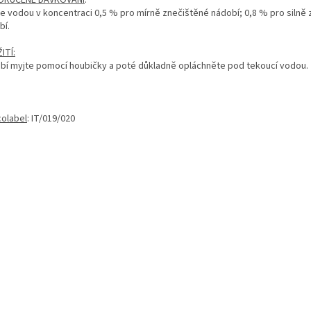
e vodou v koncentraci 0,5 % pro mírně znečištěné nádobí; 0,8 % pro silně
bí.
ITÍ:
bí myjte pomocí houbičky a poté důkladně opláchněte pod tekoucí vodou.
colabel
: IT/019/020