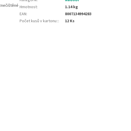
 znečištěné
Hmotnost
:
1.14 kg
EAN
:
8007134994283
Počet kusů v kartonu::
:
12 Ks