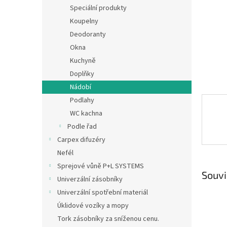
n
Speciální produkty
e
Koupelny
l
Deodoranty
Okna
Kuchyně
Doplňky
Nádobí
Podlahy
WC kachna
Podle řad
Carpex difuzéry
Nefél
Sprejové vůně P+L SYSTEMS
Souvi
Univerzální zásobníky
Univerzální spotřební materiál
Úklidové vozíky a mopy
Tork zásobníky za sníženou cenu.