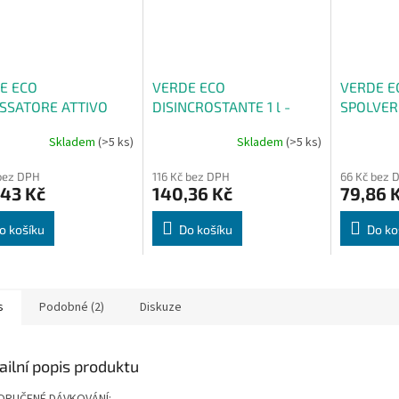
E ECO
VERDE ECO
VERDE EC
SSATORE ATTIVO
DISINCROSTANTE 1 l -
SPOLVERO 
l – Silný odmašťovací
Rychle působící
skel a o
Skladem
(>5 ks)
Skladem
(>5 ks)
ředek s vůní citrusů
odstraňovač vodního
povrchů
kamene
bez DPH
116 Kč bez DPH
66 Kč bez 
,43 Kč
140,36 Kč
79,86 
o košíku
Do košíku
Do ko
s
Podobné (2)
Diskuze
ailní popis produktu
ORUČENÉ DÁVKOVÁNÍ
: