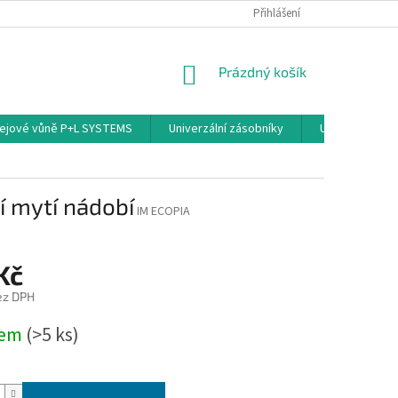
PODMÍNKY OCHRANY OSOBNÍCH ÚDAJŮ
Přihlášení
NÁKUPNÍ
Prázdný košík
KOŠÍK
ejové vůně P+L SYSTEMS
Univerzální zásobníky
Univerzální sp
í mytí nádobí
IM ECOPIA
Kč
ez DPH
dem
(>5 ks)