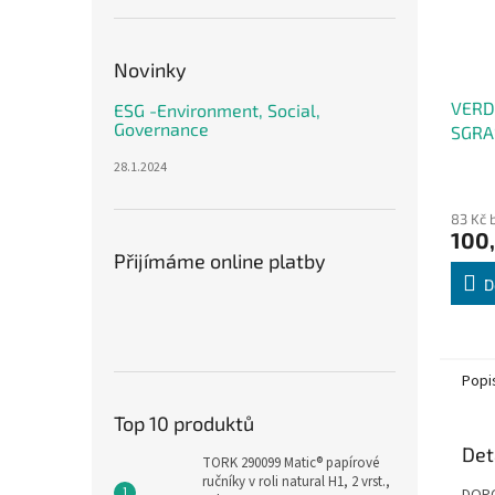
Novinky
VERD
ESG -Environment, Social,
Governance
SGRA
0,75 
28.1.2024
prost
83 Kč 
100
Přijímáme online platby
D
Popi
Top 10 produktů
Det
TORK 290099 Matic® papírové
ručníky v roli natural H1, 2 vrst.,
DOP