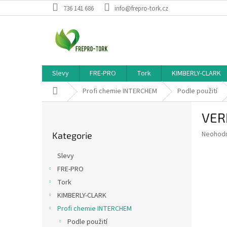
Přejít
736 141 686
info@frepro-tork.cz
na
obsah
Slevy
FRE-PRO
Tork
KIMBERLY-CLARK
Domů
Profi chemie INTERCHEM
Podle použití
P
VERD
o
Přeskočit
s
Průměr
Neohod
Kategorie
kategorie
t
hodnoce
r
produkt
Slevy
a
je
FRE-PRO
0,0
n
z
Tork
n
5
í
KIMBERLY-CLARK
hvězdič
p
Profi chemie INTERCHEM
a
Podle použití