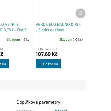
Další
produkt
O VETRI E
VERDE ECO BAGNO 0,75 l
0,75 l - Čistič
- Čisticí a leštící
myvatelných
prostředek proti vodnímu
Skladem
(>5 ks)
Skladem
(>5 ks)
kameni
DPH
89 Kč bez DPH
Kč
107,69 Kč
šíku
Do košíku
Doplňkové parametry
Kategorie
:
Nádobí