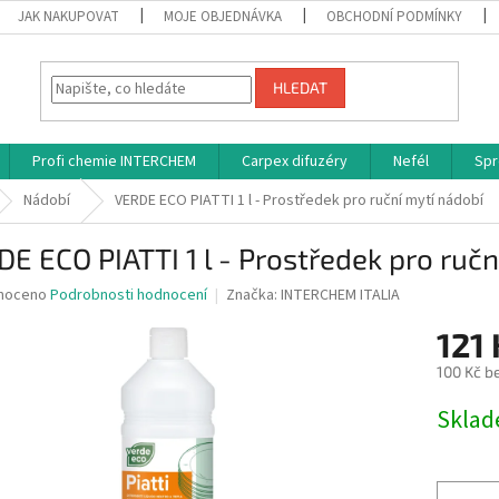
JAK NAKUPOVAT
MOJE OBJEDNÁVKA
OBCHODNÍ PODMÍNKY
HLEDAT
Profi chemie INTERCHEM
Carpex difuzéry
Nefél
Spr
Nádobí
VERDE ECO PIATTI 1 l - Prostředek pro ruční mytí nádobí
E ECO PIATTI 1 l - Prostředek pro ručn
né
noceno
Podrobnosti hodnocení
Značka:
INTERCHEM ITALIA
ní
121 
u
100 Kč b
Měrná
Skla
cena:
ek.