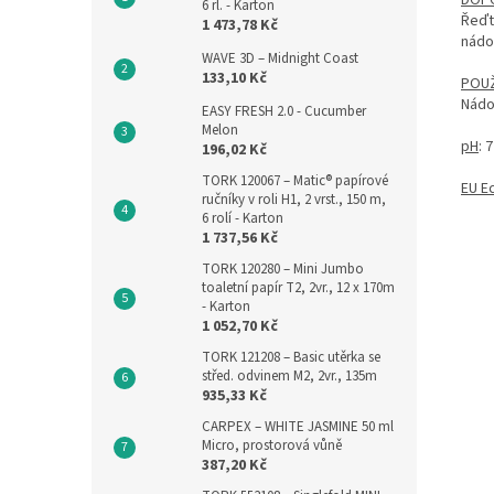
6 rl. - Karton
Řeďt
1 473,78 Kč
nádo
WAVE 3D – Midnight Coast
133,10 Kč
POUŽ
Nádo
EASY FRESH 2.0 - Cucumber
Melon
pH
: 7
196,02 Kč
TORK 120067 – Matic® papírové
EU E
ručníky v roli H1, 2 vrst., 150 m,
6 rolí - Karton
1 737,56 Kč
TORK 120280 – Mini Jumbo
toaletní papír T2, 2vr., 12 x 170m
- Karton
1 052,70 Kč
TORK 121208 – Basic utěrka se
střed. odvinem M2, 2vr., 135m
935,33 Kč
CARPEX – WHITE JASMINE 50 ml
Micro, prostorová vůně
387,20 Kč