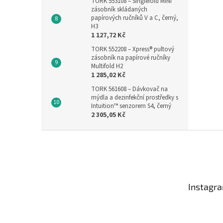
TORK 553108 – Singlefold MINI
zásobník skládaných
papírových ručníků V a C, černý,
H3
1 127,72 Kč
TORK 552208 – Xpress® pultový
zásobník na papírové ručníky
Multifold H2
1 285,02 Kč
TORK 561608 – Dávkovač na
mýdla a dezinfekční prostředky s
Intuition™ senzorem S4, černý
2 305,05 Kč
Z
á
p
a
t
Instagr
í