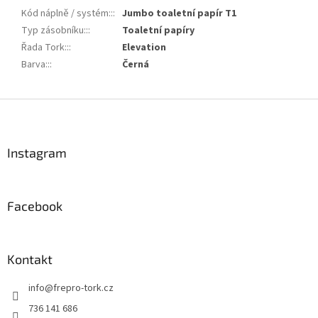
Kód náplně / systém::
:
Jumbo toaletní papír T1
Typ zásobníku::
:
Toaletní papíry
Řada Tork::
:
Elevation
Barva::
:
Černá
Z
á
p
a
Instagram
t
í
Facebook
Kontakt
info
@
frepro-tork.cz
736 141 686