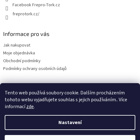
Facebook Frepro-Tork.cz
freprotork.cz/
Informace pro vás
Jak nakupovat
Moje objednávka
Obchodní podmínky
Podmínky ochrany osobních údajů
Tento web používá soubory cookie. Dalším procházením
Facebook FREPRO-TORK.CZ
Instagram FREPRO-TORK.cz
tohoto webu vyjadřujete souhlas s jejich používáním.. Více
informací
zde
.
Nastavení
Vytvořil Shoptet