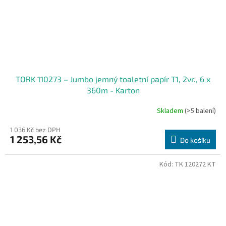
TORK 110273 – Jumbo jemný toaletní papír T1, 2vr., 6 x
360m - Karton
Skladem
(>5 balení)
1 036 Kč bez DPH
1 253,56 Kč
Do košíku
Kód:
TK 120272 KT