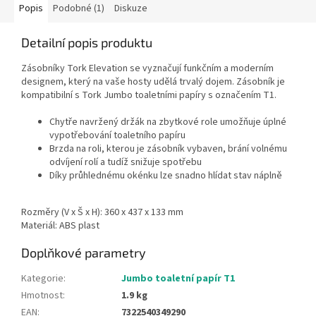
Popis
Podobné (1)
Diskuze
Detailní popis produktu
Zásobníky Tork Elevation se vyznačují funkčním a moderním
designem, který na vaše hosty udělá trvalý dojem. Zásobník je
kompatibilní s Tork Jumbo toaletními papíry s označením T1.
Chytře navržený držák na zbytkové role umožňuje úplné
vypotřebování toaletního papíru
Brzda na roli, kterou je zásobník vybaven, brání volnému
odvíjení rolí a tudíž snižuje spotřebu
Díky průhlednému okénku lze snadno hlídat stav náplně
Rozměry (V x Š x H): 360 x 437 x 133 mm
Materiál: ABS plast
Doplňkové parametry
Kategorie
:
Jumbo toaletní papír T1
Hmotnost
:
1.9 kg
EAN
:
7322540349290