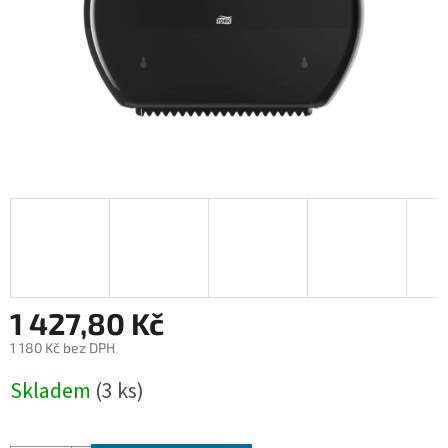
1 427,80 Kč
1 180 Kč bez DPH
Měrná
Skladem
(3 ks)
cena: