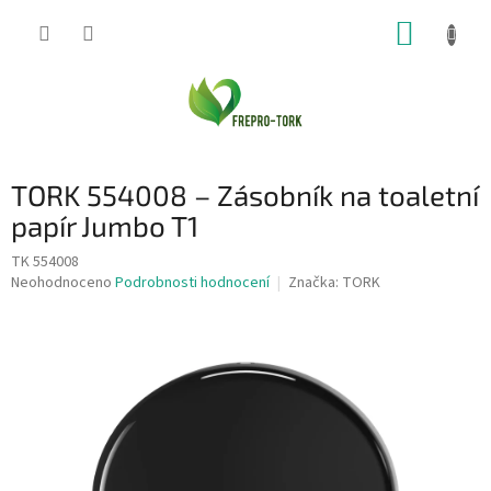
Přejít
NÁKUP
na
obsah
KOŠÍK
TORK 554008 – Zásobník na toaletní
papír Jumbo T1
TK 554008
Průměrné
Neohodnoceno
Podrobnosti hodnocení
Značka:
TORK
hodnocení
produktu
je
0,0
z
5
hvězdiček.