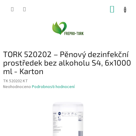
Přejít
NÁKUP
na
obsah
KOŠÍK
TORK 520202 – Pěnový dezinfekční
prostředek bez alkoholu S4, 6x1000
ml - Karton
TK 520202 KT
Průměrné
Neohodnoceno
Podrobnosti hodnocení
hodnocení
produktu
je
0,0
z
5
hvězdiček.