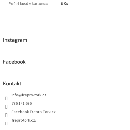
Počet kusů v kartonu::
:
6 Ks
Z
á
p
a
Instagram
t
í
Facebook
Kontakt
info
@
frepro-tork.cz
736 141 686
Facebook Frepro-Tork.cz
freprotork.cz/