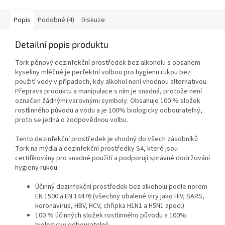
Popis
Podobné (4)
Diskuze
Detailní popis produktu
Tork pěnový dezinfekční prostředek bez alkoholu s obsahem
kyseliny mléčné je perfektní volbou pro hygienu rukou bez
použití vody v případech, kdy alkohol není vhodnou alternativou.
Přeprava produktu a manipulace s ním je snadná, protože není
označen žádnými varovnými symboly. Obsahuje 100 % složek
rostlinného původu a vodu a je 100% biologicky odbouratelný,
proto se jedná o zodpovědnou volbu.
Tento dezinfekční prostředek je vhodný do všech zásobníků
Tork na mýdla a dezinfekční prostředky S4, které jsou
certifikovány pro snadné použití a podporují správné dodržování
hygieny rukou.
Účinný dezinfekční prostředek bez alkoholu podle norem
EN 1500 a EN 14476 (všechny obalené viry jako HIV, SARS,
koronavirus, HBV, HCV, chřipka H1N1 a H5N1 apod.)
100 % účinných složek rostlinného původu a 100%