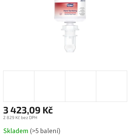
3 423,09 Kč
2 829 Kč bez DPH
Měrná
Skladem
(>5 balení)
cena: