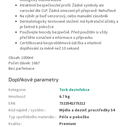
biologicky odbouratelné
Atraktivní bezpečnostní profil. Žádné symboly ani
varování dle CLP. Žádná omezení při přepravě. Nehořlavé
Na výběr je buď senzorový, nebo manuální zásobník
Dermatologicky testované složení: má hydratační účinky a
je šetrné k pokožce
Používejte biocidy bezpečně. Před použitím si vždy
přečtěte označení a informace o přípravku.
Certifikovaná bezproblémová údržba a intuitivní
doplňování za méně než 10 sekund
Obsah: 1000ml
Počet dávek: 1667
Bez parfemace
Doplňkové parametry
Kategorie
:
Tork dezinfekce
Hmotnost
:
6.7 kg
EAN
:
7322541375212
Kód náplně / systém::
:
Mýdlo a dezinf. prostředky S4
Typ spotřebního materiálu::
:
Péče o pokožku
Kvalita::
:
Premium