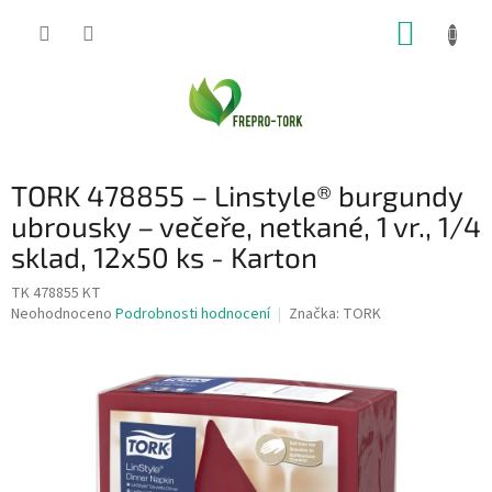
Přejít
NÁKUP
na
obsah
KOŠÍK
TORK 478855 – Linstyle® burgundy
ubrousky – večeře, netkané, 1 vr., 1/4
sklad, 12x50 ks - Karton
TK 478855 KT
Průměrné
Neohodnoceno
Podrobnosti hodnocení
Značka:
TORK
hodnocení
produktu
je
0,0
z
5
hvězdiček.