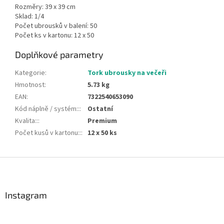
Rozměry: 39 x 39 cm
Sklad: 1/4
Počet ubrousků v balení: 50
Počet ks v kartonu: 12 x 50
Doplňkové parametry
Kategorie
:
Tork ubrousky na večeři
Hmotnost
:
5.73 kg
EAN
:
7322540653090
Kód náplně / systém::
:
Ostatní
Kvalita::
:
Premium
Počet kusů v kartonu::
:
12 x 50 ks
Z
á
p
a
Instagram
t
í