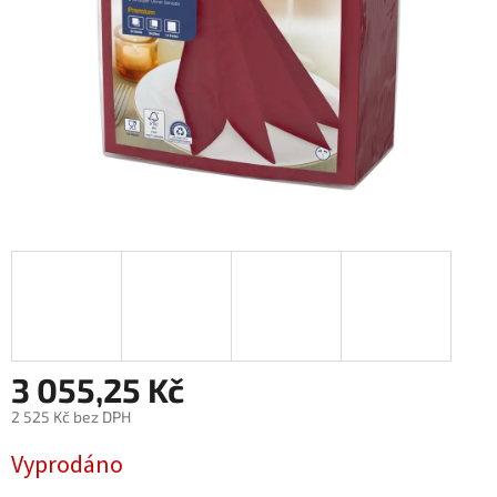
3 055,25 Kč
2 525 Kč bez DPH
Měrná
Vyprodáno
cena: