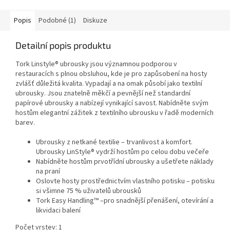
Popis
Podobné (1)
Diskuze
Detailní popis produktu
Tork Linstyle® ubrousky jsou významnou podporou v
restauracích s plnou obsluhou, kde je pro zapůsobení na hosty
zvlášť důležitá kvalita. Vypadají a na omak působí jako textilní
ubrousky. Jsou znatelně měkčí a pevnější než standardní
papírové ubrousky a nabízejí vynikající savost. Nabídněte svým
hostům elegantní zážitek z textilního ubrousku v řadě moderních
barev.
Ubrousky z netkané textilie – trvanlivost a komfort.
Ubrousky LinStyle® vydrží hostům po celou dobu večeře
Nabídněte hostům prvotřídní ubrousky a ušetřete náklady
na praní
Oslovte hosty prostřednictvím vlastního potisku – potisku
si všimne 75 % uživatelů ubrousků
Tork Easy Handling™ –pro snadnější přenášení, otevírání a
likvidaci balení
Počet vrstev: 1