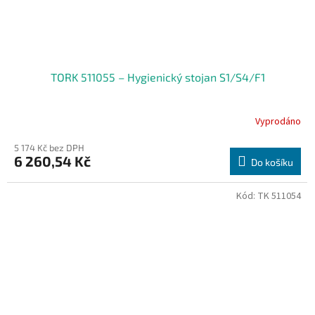
TORK 511055 – Hygienický stojan S1/S4/F1
Vyprodáno
5 174 Kč bez DPH
6 260,54 Kč
Do košíku
Kód:
TK 511054