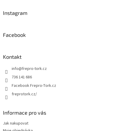
á
p
a
Instagram
t
í
Facebook
Kontakt
info
@
frepro-tork.cz
736 141 686
Facebook Frepro-Tork.cz
freprotork.cz/
Informace pro vás
Jak nakupovat
Moje objednávka