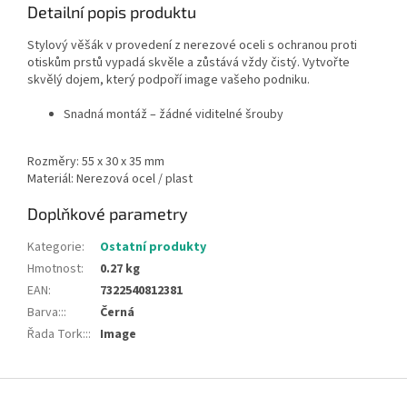
Detailní popis produktu
Stylový věšák v provedení z nerezové oceli s ochranou proti
otiskům prstů vypadá skvěle a zůstává vždy čistý. Vytvořte
skvělý dojem, který podpoří image vašeho podniku.
Snadná montáž – žádné viditelné šrouby
Rozměry: 55 x 30 x 35 mm
Materiál: Nerezová ocel / plast
Doplňkové parametry
Kategorie
:
Ostatní produkty
Hmotnost
:
0.27 kg
EAN
:
7322540812381
Barva::
:
Černá
Řada Tork::
:
Image
Z