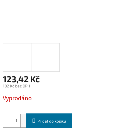
123,42 Kč
102 Kč bez DPH
Měrná
Vyprodáno
cena:
Přidat do košíku