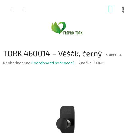
Přejít
NÁKUP
na
obsah
KOŠÍK
TORK 460014 – Věšák, černý
TK 460014
Průměrné
Neohodnoceno
Podrobnosti hodnocení
Značka:
TORK
hodnocení
produktu
je
0,0
z
5
hvězdiček.