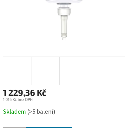
1 229,36 Kč
1 016 Kč bez DPH
Měrná
Skladem
(>5 balení)
cena: