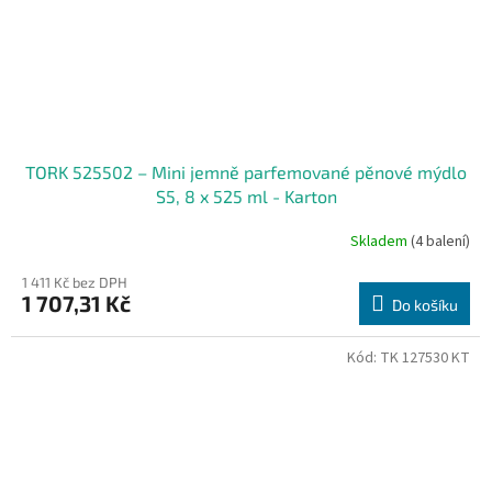
TORK 525502 – Mini jemně parfemované pěnové mýdlo
S5, 8 x 525 ml - Karton
Skladem
(4 balení)
1 411 Kč bez DPH
1 707,31 Kč
Do košíku
Kód:
TK 127530 KT