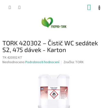
Přejít
NÁKUP
na
obsah
KOŠÍK
TORK 420302 – Čistič WC sedátek
S2, 475 dávek - Karton
TK 420302 KT
Průměrné
Neohodnoceno
Podrobnosti hodnocení
Značka:
TORK
hodnocení
produktu
je
0,0
z
5
hvězdiček.