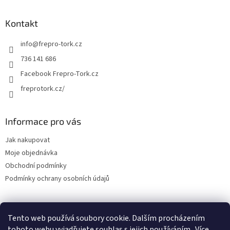
Kontakt
info
@
frepro-tork.cz
736 141 686
Facebook Frepro-Tork.cz
freprotork.cz/
Informace pro vás
Jak nakupovat
Moje objednávka
Obchodní podmínky
Podmínky ochrany osobních údajů
Tento web používá soubory cookie. Dalším procházením
Facebook FREPRO-TORK.CZ
Instagram FREPRO-TORK.cz
tohoto webu vyjadřujete souhlas s jejich používáním.. Více