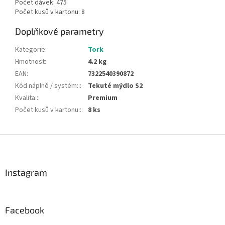
Počet dávek: 475
Počet kusů v kartonu: 8
Doplňkové parametry
Kategorie
:
Tork
Hmotnost
:
4.2 kg
EAN
:
7322540390872
Kód náplně / systém::
:
Tekuté mýdlo S2
Kvalita::
:
Premium
Počet kusů v kartonu::
:
8 ks
Z
á
p
a
Instagram
t
í
Facebook