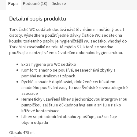
Popis
Podobné (10)
Diskuze
Detailní popis produktu
Tork čistič WC sedátek dodává návštěvníkům mimořádný pocit
čistoty. Výsledkem použití jedné dávky čističe WC sedátek na
kousku toaletního papíru je hygieničtější WC sedátko. Vhodný do
Tork Mini zásobníků na tekuté mýdlo S2, které se snadno
používají a nabízejí všem uživatelům dokonalou hygienu rukou.
Extra hygiena pro WC sedátko
Komfort: snadno se používá, nezanechává zbytky a
pomáhá neutralizovat zápach.
Rychlé a snadné doplňování, doložené certifikátem
snadného používání easy-to-use Švédské revmatologické
asociace
Hermeticky uzavřená láhev s jednorázovou intergrovanou
pumpičkou zajišťuje důkladnou hygienu a snižuje riziko
křížové kontaminace
Láhev se při odebírání obsahu zplošťuje, což snižuje
objem odpadu
Obsah: 475 ml