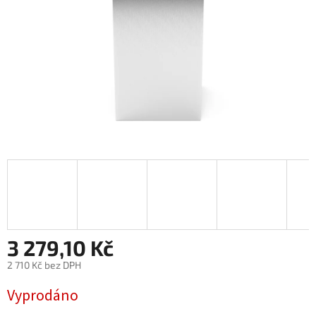
3 279,10 Kč
2 710 Kč bez DPH
Měrná
Vyprodáno
cena: