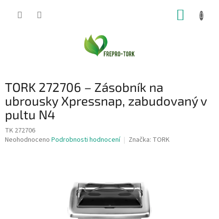
Přejít
NÁKUP
na
obsah
KOŠÍK
TORK 272706 – Zásobník na
ubrousky Xpressnap, zabudovaný v
pultu N4
TK 272706
Průměrné
Neohodnoceno
Podrobnosti hodnocení
Značka:
TORK
hodnocení
produktu
je
0,0
z
5
hvězdiček.