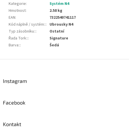
Kategorie
:
Systém N4
Hmotnost
:
2.58 kg
EAN
:
7322540741117
Kód náplně / systém::
:
Ubrousky N4
Typ zásobníku::
:
Ostatní
Řada Tork::
:
Signature
Barva::
:
Šedá
Z
á
p
a
Instagram
t
í
Facebook
Kontakt