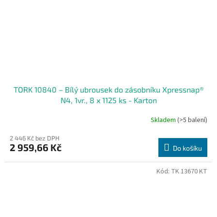
TORK 10840 – Bílý ubrousek do zásobníku Xpressnap®
N4, 1vr., 8 x 1125 ks - Karton
Skladem
(>5 balení)
2 446 Kč bez DPH
2 959,66 Kč
Do košíku
Kód:
TK 13670 KT