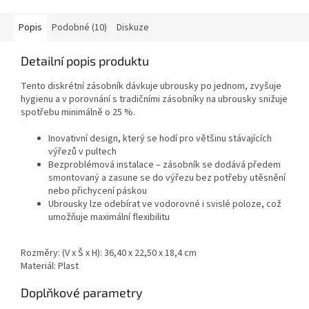
Popis
Podobné (10)
Diskuze
Detailní popis produktu
Tento diskrétní zásobník dávkuje ubrousky po jednom, zvyšuje
hygienu a v porovnání s tradičními zásobníky na ubrousky snižuje
spotřebu minimálně o 25 %.
Inovativní design, který se hodí pro většinu stávajících
výřezů v pultech
Bezproblémová instalace – zásobník se dodává předem
smontovaný a zasune se do výřezu bez potřeby utěsnění
nebo přichycení páskou
Ubrousky lze odebírat ve vodorovné i svislé poloze, což
umožňuje maximální flexibilitu
Rozměry: (V x Š x H): 36,40 x 22,50 x 18,4 cm
Materiál: Plast
Doplňkové parametry