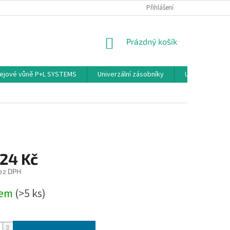
PODMÍNKY OCHRANY OSOBNÍCH ÚDAJŮ
Přihlášení
NÁKUPNÍ
Prázdný košík
KOŠÍK
ejové vůně P+L SYSTEMS
Univerzální zásobníky
Univerzální sp
,24 Kč
ez DPH
dem
(>5 ks)