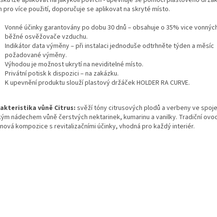
 pro více použití, doporučuje se aplikovat na skryté místo.
Vonné účinky garantovány po dobu 30 dnů – obsahuje o 35% vice vonných
běžné osvěžovače vzduchu.
Indikátor data výměny – při instalaci jednoduše odtrhněte týden a měsíc
požadované výměny.
Výhodou je možnost ukrytí na neviditelné místo.
Privátní potisk k dispozici – na zakázku.
K upevnění produktu slouží plastový držáček HOLDER RA CURVE.
akteristika vůně Citrus:
svěží tóny citrusových plodů a verbeny ve spoje
kým nádechem vůně čerstvých nektarinek, kumarinu a vanilky. Tradiční ovo
nová kompozice s revitalizačními účinky, vhodná pro každý interiér.