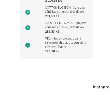
2 014,65 Kč
COTTON BLOSSOM - Sprejová
vůně řady Classic, 3000 dávek
233,53 Kč
FRESHLY CUT GRASS - Sprejová
vůně řady Classic, 3000 dávek
233,53 Kč
MD1 – Superkoncentrovaný
čistič podlah s citrusovou vůní,
dávkovací láhev 1 l
326,70 Kč
Z
á
p
a
t
Instagr
í