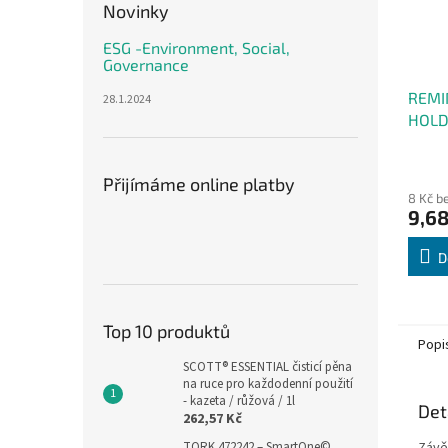
Novinky
ESG -Environment, Social,
Governance
REMI
28.1.2024
HOLD
nalep
Přijímáme online platby
8 Kč b
9,68
D
Top 10 produktů
Popi
SCOTT® ESSENTIAL čisticí pěna
na ruce pro každodenní použití
- kazeta / růžová / 1l
Det
262,57 Kč
Závě
TORK 472242 – SmartOne©