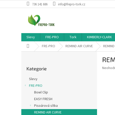
Přejít
736 141 686
info@frepro-tork.cz
na
obsah
Slevy
FRE-PRO
Tork
KIMBERLY-CLARK
Domů
FRE-PRO
REMIND AIR CURVE
REMIND 
P
REM
o
Přeskočit
s
Průměr
Neohod
Kategorie
kategorie
t
hodnoce
r
produkt
Slevy
a
je
FRE-PRO
0,0
n
z
Bowl Clip
n
5
í
EASY FRESH
hvězdič
p
Pisoárová sítka
a
REMIND AIR CURVE