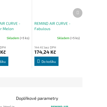
Další
produkt
AIR CURVE -
REMIND AIR CURVE -
r Melon
Fabulous
Skladem
(>5 ks)
Skladem
(>5 ks)
 DPH
144 Kč bez DPH
 Kč
174,24 Kč
šíku
Do košíku
Doplňkové parametry
u, který je
REMIND AIR