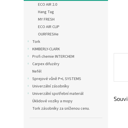
n
ECO AIR 2.0
e
Hang Tag
l
MY FRESH
ECO AIR CLIP
OURFRESHe
Tork
KIMBERLY-CLARK
Profi chemie INTERCHEM
Carpex difuzéry
Nefél
Sprejové vůně P+L SYSTEMS
Univerzální zásobníky
Univerzální spotřební materiál
Souvi
Úklidové vozíky a mopy
Tork zásobníky za sníženou cenu.