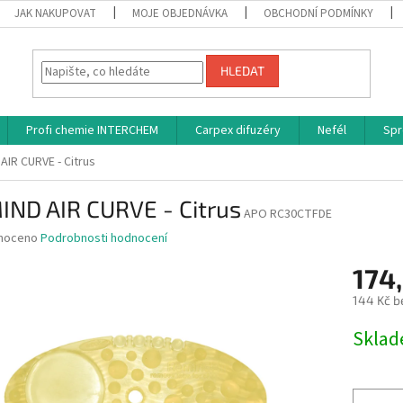
JAK NAKUPOVAT
MOJE OBJEDNÁVKA
OBCHODNÍ PODMÍNKY
HLEDAT
Profi chemie INTERCHEM
Carpex difuzéry
Nefél
Spr
AIR CURVE - Citrus
IND AIR CURVE - Citrus
APO RC30CTFDE
né
noceno
Podrobnosti hodnocení
ní
174
u
144 Kč b
Měrná
Skla
cena:
ek.