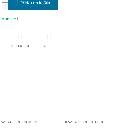
Přidat do košíku
informace
ZEPTAT SE
SDÍLET
Kód:
APO RC30CMFDE
Kód:
APO RC30FBFDE