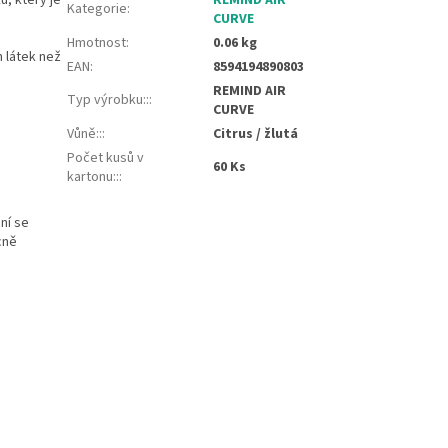
Kategorie
:
CURVE
Hmotnost
:
0.06 kg
 látek než
EAN
:
8594194890803
REMIND AIR
Typ výrobku::
:
CURVE
Vůně::
:
Citrus / žlutá
Počet kusů v
60 Ks
kartonu::
:
ní se
cně