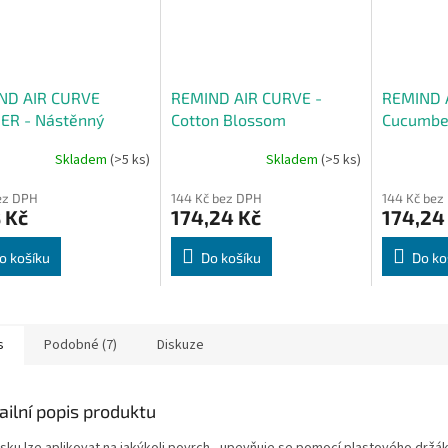
ND AIR CURVE
REMIND AIR CURVE -
REMIND 
ER - Nástěnný
Cotton Blossom
Cucumbe
ovací držáček
Skladem
(>5 ks)
Skladem
(>5 ks)
ez DPH
144 Kč bez DPH
144 Kč bez
 Kč
174,24 Kč
174,24
o košíku
Do košíku
Do ko
s
Podobné (7)
Diskuze
ailní popis produktu
sku lze aplikovat na jakýkoli povrch - upevňuje se pomocí plastového držák