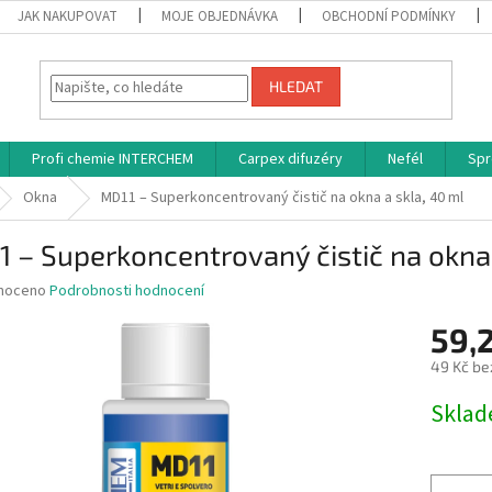
JAK NAKUPOVAT
MOJE OBJEDNÁVKA
OBCHODNÍ PODMÍNKY
HLEDAT
Profi chemie INTERCHEM
Carpex difuzéry
Nefél
Spr
Okna
MD11 – Superkoncentrovaný čistič na okna a skla, 40 ml
 – Superkoncentrovaný čistič na okna 
né
noceno
Podrobnosti hodnocení
ní
59,
u
49 Kč be
Měrná
Skla
cena:
ek.