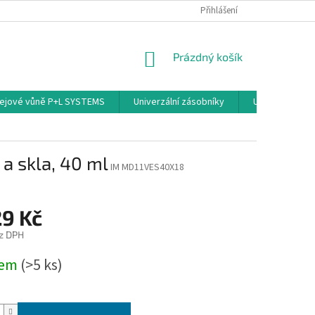
PODMÍNKY OCHRANY OSOBNÍCH ÚDAJŮ
Přihlášení
NÁKUPNÍ
Prázdný košík
KOŠÍK
ejové vůně P+L SYSTEMS
Univerzální zásobníky
Univerzální sp
a skla, 40 ml
IM MD11VES40X18
29 Kč
z DPH
dem
(>5 ks)