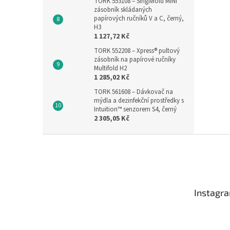
TORK 553108 – Singlefold MINI
zásobník skládaných
papírových ručníků V a C, černý,
H3
1 127,72 Kč
TORK 552208 – Xpress® pultový
zásobník na papírové ručníky
Multifold H2
1 285,02 Kč
TORK 561608 – Dávkovač na
mýdla a dezinfekční prostředky s
Intuition™ senzorem S4, černý
2 305,05 Kč
Z
á
p
a
t
Instagr
í