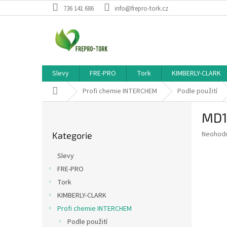
Přejít
736 141 686
info@frepro-tork.cz
na
obsah
Slevy
FRE-PRO
Tork
KIMBERLY-CLARK
Domů
Profi chemie INTERCHEM
Podle použití
P
MD11
o
Přeskočit
s
Průměr
Neohod
Kategorie
kategorie
t
hodnoce
r
produkt
Slevy
a
je
FRE-PRO
0,0
n
z
Tork
n
5
í
KIMBERLY-CLARK
hvězdič
p
Profi chemie INTERCHEM
a
Podle použití