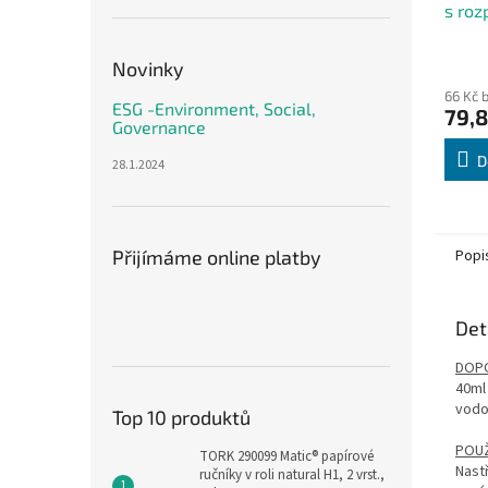
s roz
Novinky
66 Kč 
ESG -Environment, Social,
79,8
Governance
D
28.1.2024
Popi
Přijímáme online platby
Det
DOP
40ml
vodo
Top 10 produktů
POUŽ
TORK 290099 Matic® papírové
Nast
ručníky v roli natural H1, 2 vrst.,