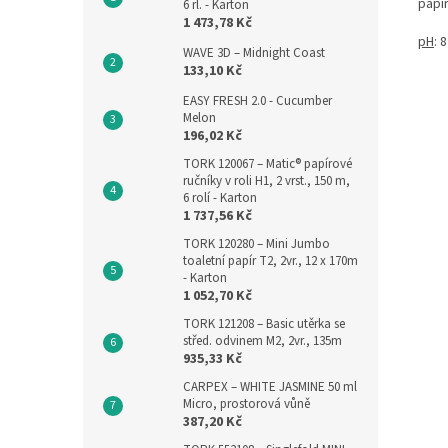
papí
6 rl. - Karton
1 473,78 Kč
pH
: 8
WAVE 3D – Midnight Coast
133,10 Kč
EASY FRESH 2.0 - Cucumber
Melon
196,02 Kč
TORK 120067 – Matic® papírové
ručníky v roli H1, 2 vrst., 150 m,
6 rolí - Karton
1 737,56 Kč
TORK 120280 – Mini Jumbo
toaletní papír T2, 2vr., 12 x 170m
- Karton
1 052,70 Kč
TORK 121208 – Basic utěrka se
střed. odvinem M2, 2vr., 135m
935,33 Kč
CARPEX – WHITE JASMINE 50 ml
Micro, prostorová vůně
387,20 Kč