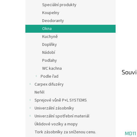
n
Speciální produkty
e
Koupelny
l
Deodoranty
Okna
Kuchyně
Doplňky
Nádobí
Podlahy
WC kachna
Souvi
Podle řad
Carpex difuzéry
Nefél
Sprejové vůně P+L SYSTEMS
Univerzální zásobníky
Univerzální spotřební materiál
Úklidové vozíky a mopy
Tork zásobníky za sníženou cenu.
MD11