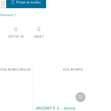
Přidat do košíku
informace
ZEPTAT SE
SDÍLET
Kód:
IM MD11VES230
Kód:
IM ARPG
Další
produkt
ARGONIT P. G. - Jemný