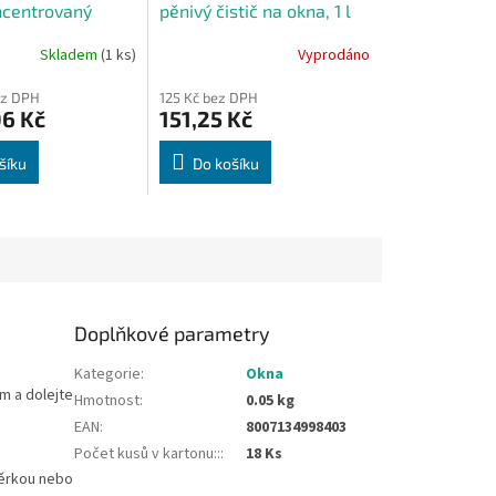
centrovaný
pěnivý čistič na okna, 1 l
 okna a skla,
Skladem
(1 ks)
Vyprodáno
 l
ez DPH
125 Kč bez DPH
06 Kč
151,25 Kč
šíku
Do košíku
Doplňkové parametry
Kategorie
:
Okna
m a dolejte
Hmotnost
:
0.05 kg
EAN
:
8007134998403
Počet kusů v kartonu::
:
18 Ks
těrkou nebo