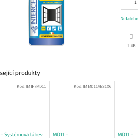
Detailní 
TISK
sející produkty
Kód:
IM IF7MD11
Kód:
IM MD11VES1X6
 – Systémová láhev
MD11 –
MD11 –