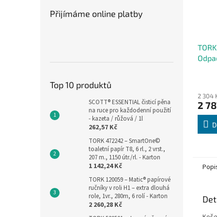
Přijímáme online platby
TORK
Odpad
l
Top 10 produktů
2 304 
SCOTT® ESSENTIAL čisticí pěna
2 78
na ruce pro každodenní použití
- kazeta / růžová / 1l
D
262,57 Kč
TORK 472242 – SmartOne©
toaletní papír T8, 6 rl., 2 vrst.,
207 m., 1150 útr./rl. - Karton
1 142,24 Kč
Popi
TORK 120059 – Matic® papírové
ručníky v roli H1 – extra dlouhá
role, 1vr., 280m, 6 rolí - Karton
Det
2 260,28 Kč
Koše