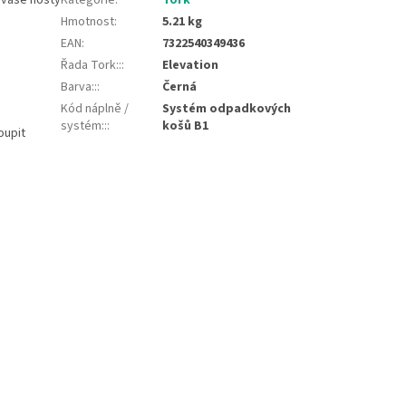
Hmotnost
:
5.21 kg
EAN
:
7322540349436
Řada Tork::
:
Elevation
Barva::
:
Černá
Kód náplně /
Systém odpadkových
systém::
:
košů B1
oupit