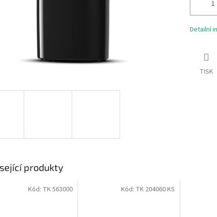
Detailní 
TISK
sející produkty
Kód:
TK 563000
Kód:
TK 204060 KS