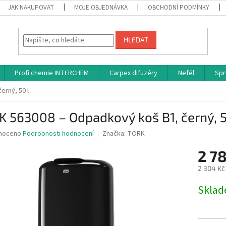
JAK NAKUPOVAT
MOJE OBJEDNÁVKA
OBCHODNÍ PODMÍNKY
HLEDAT
Profi chemie INTERCHEM
Carpex difuzéry
Nefél
Spr
rný, 50 l
 563008 – Odpadkový koš B1, černý, 5
né
noceno
Podrobnosti hodnocení
Značka:
TORK
ní
2 7
u
2 304 Kč
Měrná
Skla
cena:
ek.