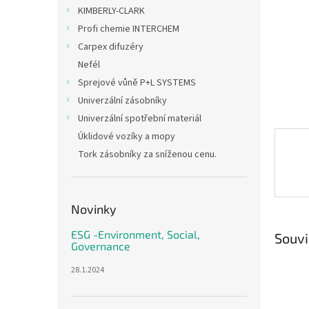
n
KIMBERLY-CLARK
e
Profi chemie INTERCHEM
l
Carpex difuzéry
Nefél
Sprejové vůně P+L SYSTEMS
Univerzální zásobníky
Univerzální spotřební materiál
Úklidové vozíky a mopy
Tork zásobníky za sníženou cenu.
Novinky
ESG -Environment, Social,
Souvi
Governance
28.1.2024