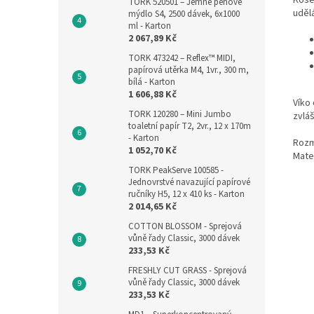
TORK 520501 – Jemné pěnové
udělá
mýdlo S4, 2500 dávek, 6x1000
ml - Karton
2 067,89 Kč
TORK 473242 – Reflex™ MIDI,
papírová utěrka M4, 1vr., 300 m,
bílá - Karton
1 606,88 Kč
Víko
TORK 120280 – Mini Jumbo
zvláš
toaletní papír T2, 2vr., 12 x 170m
- Karton
Rozmě
1 052,70 Kč
Mater
TORK PeakServe 100585 -
Jednovrstvé navazující papírové
ručníky H5, 12 x 410 ks - Karton
2 014,65 Kč
COTTON BLOSSOM - Sprejová
vůně řady Classic, 3000 dávek
233,53 Kč
FRESHLY CUT GRASS - Sprejová
vůně řady Classic, 3000 dávek
233,53 Kč