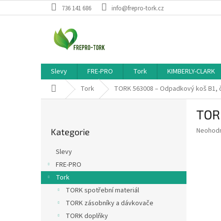
Přejít
736 141 686
info@frepro-tork.cz
na
obsah
Slevy
FRE-PRO
Tork
KIMBERLY-CLARK
Domů
Tork
TORK 563008 – Odpadkový koš B1, če
P
TORK
o
Přeskočit
s
Průměr
Neohod
Kategorie
kategorie
t
hodnoce
r
produkt
Slevy
a
je
FRE-PRO
0,0
n
z
Tork
n
5
í
TORK spotřební materiál
hvězdič
p
TORK zásobníky a dávkovače
a
TORK doplňky