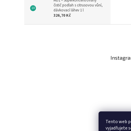
MD1 – Superkoncentrovaný
čistič podlah s citrusovou vůní,
dávkovací láhev 1 l
326,70 Kč
Z
á
p
a
t
Instagr
í
Tento web p
vyjadřujete s