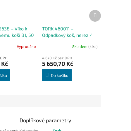
Další
produkt
638 – Víko k
TORK 460011 –
ému koši B1, 50
Odpadkový koš, nerez /
plast, B1, 50l
Vyprodáno
Skladem
(4 ks)
 DPH
4 670 Kč bez DPH
 Kč
5 650,70 Kč
šíku
Do košíku
Doplňkové parametry
 vaše hosty
Kategorie
:
Tork