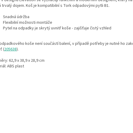
 trvalý dojem. Koš je kompatibilní s Tork odpadovými pytli B1.
Snadná údržba
Flexibilní možnosti montáže
Pytel na odpadky je skrytý uvnitř koše - zajišťuje čistý vzhled
 odpadkového koše není součástí balení, v případě potřeby je nutné ho zak
ť (
205638
).
ry: 62,9 x 38,9 x 28,9 cm
iál: ABS plast