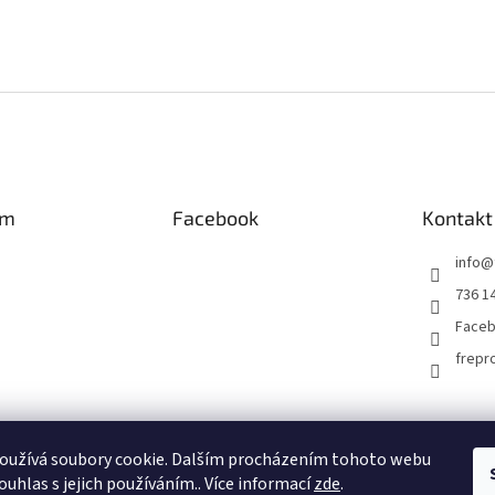
am
Facebook
Kontakt
info
@
736 1
Faceb
frepr
Facebook FREPRO-TORK.CZ
Instagram FREPRO-TORK.cz
oužívá soubory cookie. Dalším procházením tohoto webu
ouhlas s jejich používáním.. Více informací
zde
.