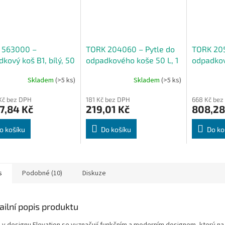
 563000 –
TORK 204060 – Pytle do
TORK 205
kový koš B1, bílý, 50
odpadkového koše 50 L, 1
odpadkov
x 25 kusů
l, černé
Skladem
(>5 ks)
Skladem
(>5 ks)
Kč bez DPH
181 Kč bez DPH
668 Kč bez
7,84 Kč
219,01 Kč
808,28
o košíku
Do košíku
Do ko
s
Podobné (10)
Diskuze
ailní popis produktu
 v designu Elevation se vyznačují funkčním a moderním designem, který na