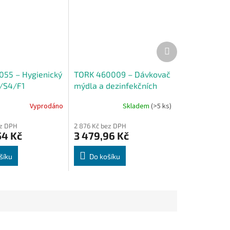
Další
produkt
055 – Hygienický
TORK 460009 – Dávkovač
1/S4/F1
mýdla a dezinfekčních
prostředků s Intuition™
Vyprodáno
Skladem
(>5 ks)
senzorem S4, nerez
ez DPH
2 876 Kč bez DPH
54 Kč
3 479,96 Kč
šíku
Do košíku