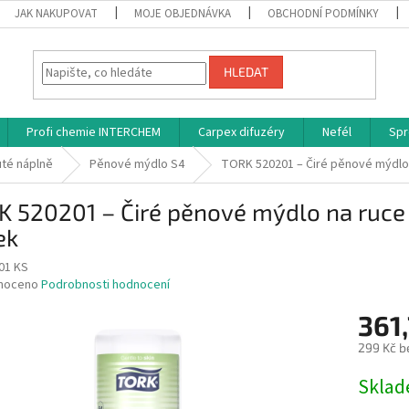
JAK NAKUPOVAT
MOJE OBJEDNÁVKA
OBCHODNÍ PODMÍNKY
HLEDAT
Profi chemie INTERCHEM
Carpex difuzéry
Nefél
Spr
té náplně
Pěnové mýdlo S4
TORK 520201 – Čiré pěnové mýdlo
K 520201 – Čiré pěnové mýdlo na ruce
ek
01 KS
né
noceno
Podrobnosti hodnocení
ní
361,
u
299 Kč b
Měrná
Skla
cena:
ek.