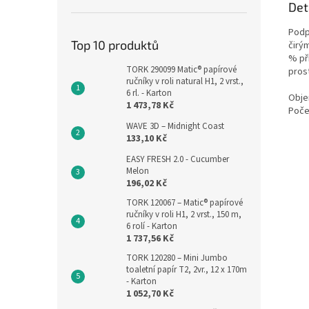
Det
Podp
Top 10 produktů
čirý
% př
TORK 290099 Matic® papírové
pros
ručníky v roli natural H1, 2 vrst.,
6 rl. - Karton
Obje
1 473,78 Kč
Poče
WAVE 3D – Midnight Coast
133,10 Kč
EASY FRESH 2.0 - Cucumber
Melon
196,02 Kč
TORK 120067 – Matic® papírové
ručníky v roli H1, 2 vrst., 150 m,
6 rolí - Karton
1 737,56 Kč
TORK 120280 – Mini Jumbo
toaletní papír T2, 2vr., 12 x 170m
- Karton
1 052,70 Kč