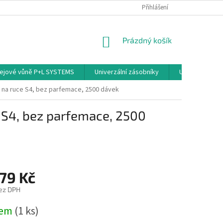
PODMÍNKY OCHRANY OSOBNÍCH ÚDAJŮ
Přihlášení
NÁKUPNÍ
Prázdný košík
KOŠÍK
ejové vůně P+L SYSTEMS
Univerzální zásobníky
Univerzální sp
 na ruce S4, bez parfemace, 2500 dávek
 S4, bez parfemace, 2500
79 Kč
ez DPH
dem
(1 ks)