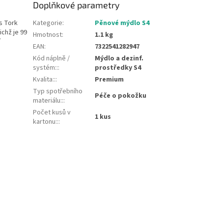
Doplňkové parametry
s Tork
Kategorie
:
Pěnové mýdlo S4
chž je 99
Hmotnost
:
1.1 kg
í
EAN
:
7322541282947
Kód náplně /
Mýdlo a dezinf.
systém::
:
prostředky S4
Kvalita::
:
Premium
Typ spotřebního
Péče o pokožku
materiálu::
:
Počet kusů v
1 kus
kartonu::
: