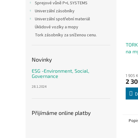
Sprejové vůně P+L SYSTEMS
Univerzální zásobníky
Univerzální spotřební materiál
Úklidové vozíky a mopy
Tork zásobníky za sníženou cenu.
TORK
na mý
prost
Novinky
senzo
ESG -Environment, Social,
1 905 
Governance
2 30
28.1.2024
D
Přijímáme online platby
Popi