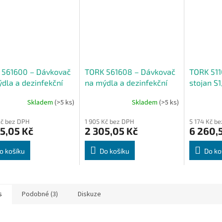
 561600 – Dávkovač
TORK 561608 – Dávkovač
TORK 511
dla a dezinfekční
na mýdla a dezinfekční
stojan S
ředky s Intuition™
prostředky s Intuition™
Skladem
(>5 ks)
Skladem
(>5 ks)
rem S4, bílý
senzorem S4, černý
Kč bez DPH
1 905 Kč bez DPH
5 174 Kč b
5,05 Kč
2 305,05 Kč
6 260,
o košíku
Do košíku
Do ko
s
Podobné (3)
Diskuze