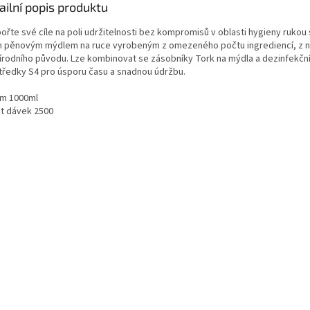
ailní popis produktu
ořte své cíle na poli udržitelnosti bez kompromisů v oblasti hygieny rukou 
m pěnovým mýdlem na ruce vyrobeným z omezeného počtu ingrediencí, z ni
írodního původu. Lze kombinovat se zásobníky Tork na mýdla a dezinfekčn
tředky S4 pro úsporu času a snadnou údržbu.
m 1000ml
t dávek 2500