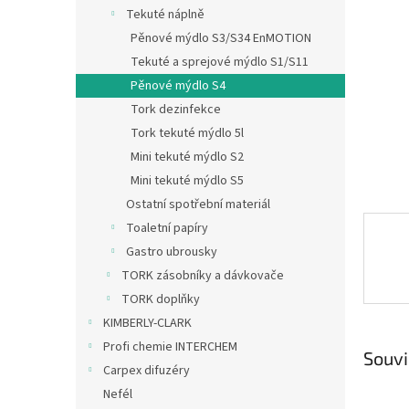
n
Tekuté náplně
e
Pěnové mýdlo S3/S34 EnMOTION
l
Tekuté a sprejové mýdlo S1/S11
Pěnové mýdlo S4
Tork dezinfekce
Tork tekuté mýdlo 5l
Mini tekuté mýdlo S2
Mini tekuté mýdlo S5
Ostatní spotřební materiál
Toaletní papíry
Gastro ubrousky
TORK zásobníky a dávkovače
TORK doplňky
KIMBERLY-CLARK
Profi chemie INTERCHEM
Souvi
Carpex difuzéry
Nefél