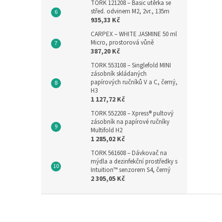
TORK 121208 – Basic utěrka se
střed. odvinem M2, 2vr., 135m
935,33 Kč
CARPEX – WHITE JASMINE 50 ml
Micro, prostorová vůně
387,20 Kč
TORK 553108 – Singlefold MINI
zásobník skládaných
papírových ručníků V a C, černý,
H3
1 127,72 Kč
TORK 552208 – Xpress® pultový
zásobník na papírové ručníky
Multifold H2
1 285,02 Kč
TORK 561608 – Dávkovač na
mýdla a dezinfekční prostředky s
Intuition™ senzorem S4, černý
2 305,05 Kč
Z
á
p