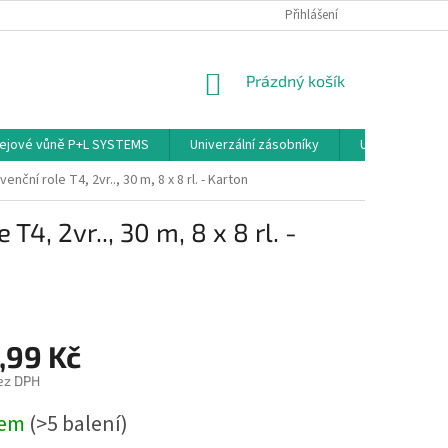
PODMÍNKY OCHRANY OSOBNÍCH ÚDAJŮ
Přihlášení
NÁKUPNÍ
Prázdný košík
KOŠÍK
ejové vůně P+L SYSTEMS
Univerzální zásobníky
Univerzální sp
ční role T4, 2vr.., 30 m, 8 x 8 rl. - Karton
4, 2vr.., 30 m, 8 x 8 rl. -
,99 Kč
ez DPH
dem
(>5 balení)