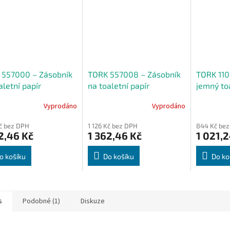
 557000 – Zásobník
TORK 557008 – Zásobník
TORK 110
aletní papír
na toaletní papír
jemný toa
nční role T4, bílý
konvenční role T4, černý
konvenční
Vyprodáno
Vyprodáno
18,8 m, 7 
Kč bez DPH
1 126 Kč bez DPH
844 Kč be
2,46 Kč
1 362,46 Kč
1 021,2
o košíku
Do košíku
Do ko
s
Podobné (1)
Diskuze