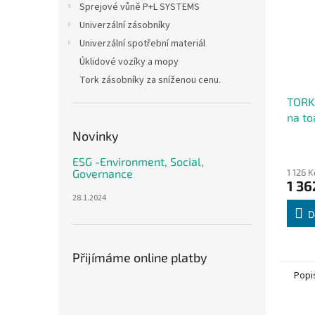
Sprejové vůně P+L SYSTEMS
Univerzální zásobníky
Univerzální spotřební materiál
Úklidové vozíky a mopy
Tork zásobníky za sníženou cenu.
TORK
na to
konve
Novinky
ESG -Environment, Social,
1 126 
Governance
1 36
28.1.2024
D
Přijímáme online platby
Popi