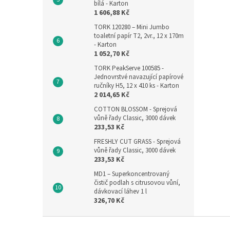
bílá - Karton
1 606,88 Kč
TORK 120280 – Mini Jumbo
toaletní papír T2, 2vr., 12 x 170m
- Karton
1 052,70 Kč
TORK PeakServe 100585 -
Jednovrstvé navazující papírové
ručníky H5, 12 x 410 ks - Karton
2 014,65 Kč
COTTON BLOSSOM - Sprejová
vůně řady Classic, 3000 dávek
233,53 Kč
FRESHLY CUT GRASS - Sprejová
vůně řady Classic, 3000 dávek
233,53 Kč
MD1 – Superkoncentrovaný
čistič podlah s citrusovou vůní,
dávkovací láhev 1 l
326,70 Kč
Z