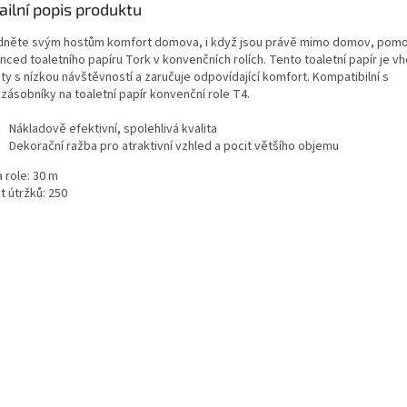
ailní popis produktu
dněte svým hostům komfort domova, i když jsou právě mimo domov, pomo
nced toaletního papíru Tork v konvenčních rolích. Tento toaletní papír je v
ty s nízkou návštěvností a zaručuje odpovídající komfort. Kompatibilní s
zásobníky na toaletní papír konvenční role T4.
Nákladově efektivní, spolehlivá kvalita
Dekorační ražba pro atraktivní vzhled a pocit většího objemu
 role: 30 m
t útržků: 250