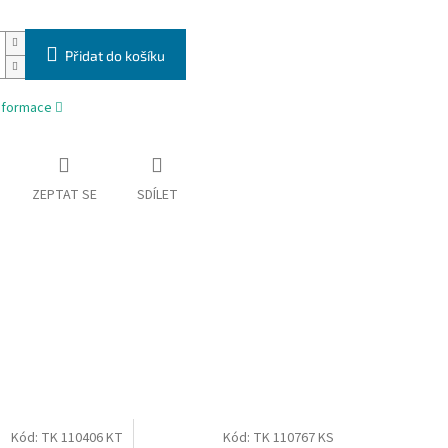
Přidat do košíku
informace
ZEPTAT SE
SDÍLET
Kód:
TK 110406 KT
Kód:
TK 110767 KS