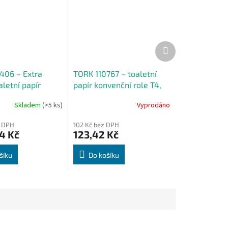
Další
produkt
406 – Extra
TORK 110767 – toaletní
letní papír
papír konvenční role T4,
 role T4, 4 vrs.,
2vr., 30 m
Skladem
(>5 ks)
Vyprodáno
x 6 rl. - Karton
z DPH
102 Kč bez DPH
4 Kč
123,42 Kč
šíku
Do košíku