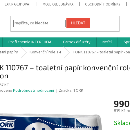
JAK NAKUPOVAT
MOJE OBJEDNÁVKA
OBCHODNÍ PODMÍNKY
HLEDAT
Profi chemie INTERCHEM
Carpex difuzéry
Nefél
Spr
etní papíry
Konvenční role T4
TORK 110767 – toaletní papír konven
 110767 – toaletní papír konvenční role T
ton
67 KT
né
noceno
Podrobnosti hodnocení
Značka:
TORK
ní
990
u
819 Kč b
Měrná
Skla
cena:
ek.