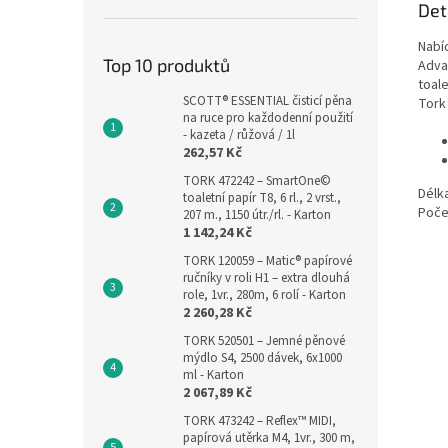
Det
Nabí
Top 10 produktů
Adva
toale
SCOTT® ESSENTIAL čisticí pěna
Tork 
na ruce pro každodenní použití
- kazeta / růžová / 1l
262,57 Kč
TORK 472242 – SmartOne©
Délka
toaletní papír T8, 6 rl., 2 vrst.,
Poče
207 m., 1150 útr./rl. - Karton
1 142,24 Kč
TORK 120059 – Matic® papírové
ručníky v roli H1 – extra dlouhá
role, 1vr., 280m, 6 rolí - Karton
2 260,28 Kč
TORK 520501 – Jemné pěnové
mýdlo S4, 2500 dávek, 6x1000
ml - Karton
2 067,89 Kč
TORK 473242 – Reflex™ MIDI,
papírová utěrka M4, 1vr., 300 m,