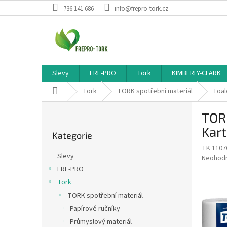
Přejít
736 141 686
info@frepro-tork.cz
na
obsah
Slevy
FRE-PRO
Tork
KIMBERLY-CLARK
Domů
Tork
TORK spotřební materiál
Toal
P
TORK
o
Přeskočit
s
Kar
Kategorie
kategorie
t
TK 1107
r
Slevy
Průměr
Neohod
a
hodnoce
FRE-PRO
n
produkt
Tork
n
je
í
TORK spotřební materiál
0,0
z
p
Papírové ručníky
5
a
Průmyslový materiál
hvězdič