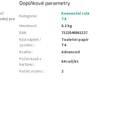
Doplňkové parametry
cí
Konvenční role
Kategorie
:
hodný pro
T4
Hmotnost
:
6.2 kg
EAN
:
7322540861327
Kód náplně /
Toaletní papír
systém::
:
T4
Kvalita::
:
Advanced
Počet kusů v
64 rolí/kt
kartonu::
:
Počet vrstev::
:
2